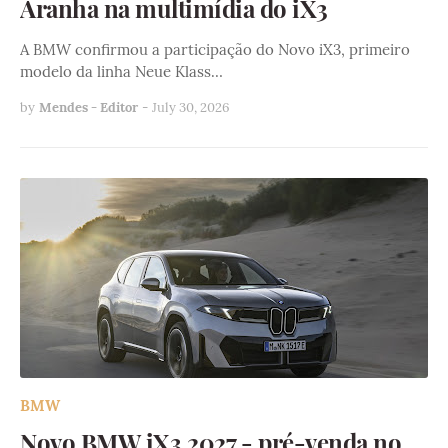
Aranha na multimídia do iX3
A BMW confirmou a participação do Novo iX3, primeiro
modelo da linha Neue Klass…
by
Mendes - Editor
-
July 30, 2026
BMW
Novo BMW iX3 2027 - pré-venda no