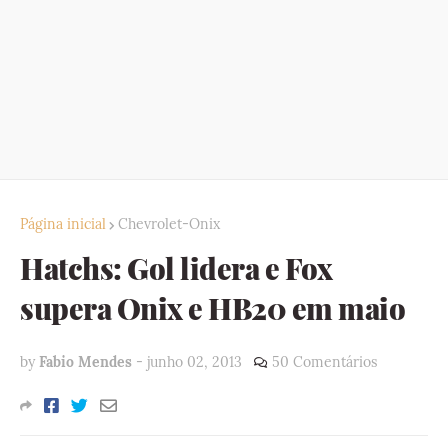
Página inicial
Chevrolet-Onix
Hatchs: Gol lidera e Fox
supera Onix e HB20 em maio
by
Fabio Mendes
-
junho 02, 2013
50 Comentários