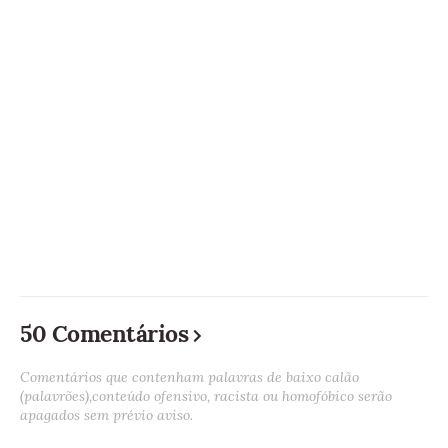
50 Comentários
Comentários que contenham palavras de baixo calão
(palavrões),conteúdo ofensivo, racista ou homofóbico serão
apagados sem prévio aviso.