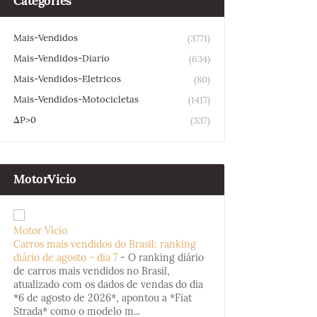
Categories
Mais-Vendidos
(3771)
Mais-Vendidos-Diario
(634)
Mais-Vendidos-Eletricos
(80)
Mais-Vendidos-Motocicletas
(1417)
ΔP>0
(337)
MotorVicio
Motor Vício
Carros mais vendidos do Brasil: ranking
diário de agosto - dia 7
-
O ranking diário
de carros mais vendidos no Brasil,
atualizado com os dados de vendas do dia
*6 de agosto de 2026*, apontou a *Fiat
Strada* como o modelo m...