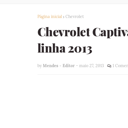
Página inicial
Chevrolet
Chevrolet Capti
linha 2013
by
Mendes - Editor
-
maio 27, 2013
1 Comen