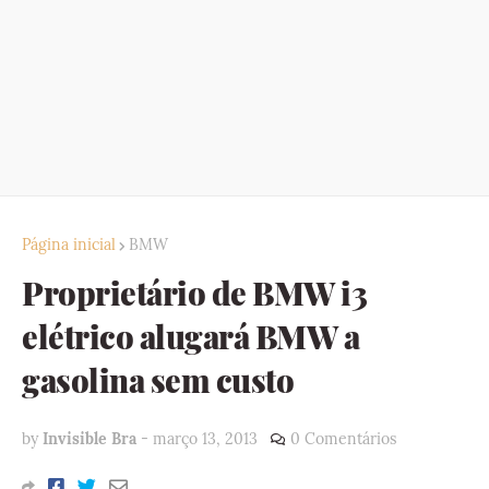
Página inicial
BMW
Proprietário de BMW i3
elétrico alugará BMW a
gasolina sem custo
by
Invisible Bra
-
março 13, 2013
0 Comentários