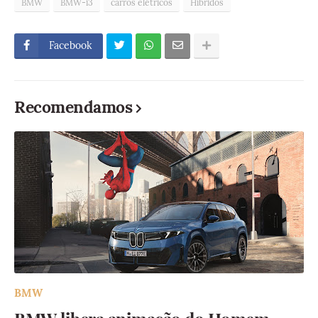
BMW
BMW-i3
carros elétricos
Híbridos
Facebook
Recomendamos
BMW