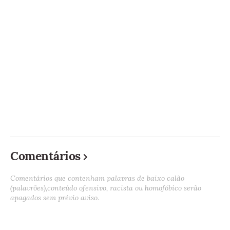
Comentários
Comentários que contenham palavras de baixo calão
(palavrões),conteúdo ofensivo, racista ou homofóbico serão
apagados sem prévio aviso.