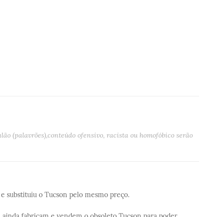
ão (palavrões),conteúdo ofensivo, racista ou homofóbico serão
e substituiu o Tucson pelo mesmo preço.
e ainda fabricam e vendem o obsoleto Tucson para poder