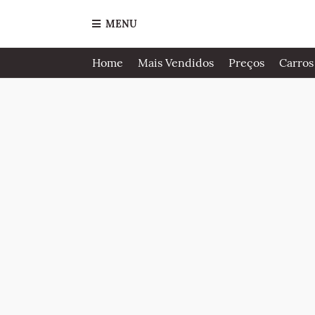
MENU
Home
Mais Vendidos
Preços
Carros