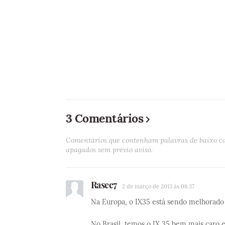
3 Comentários
Comentários que contenham palavras de baixo cal
apagados sem prévio aviso.
Rasec7
2 de março de 2013 às 08:37
Na Europa, o IX35 está sendo melhorado 
No Brasil, temos o IX 35 bem mais caro 