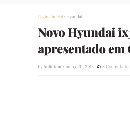
Página inicial
Hyundai
Novo Hyundai ix3
apresentado em
by
Anônimo
-
março 01, 2013
3 Comentário