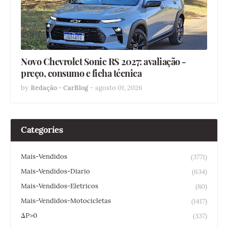
Novo Chevrolet Sonic RS 2027: avaliação -
preço, consumo e ficha técnica
by
Redação - CarBlog
-
agosto 01, 2026
Categories
Mais-Vendidos
(3771)
Mais-Vendidos-Diario
(634)
Mais-Vendidos-Eletricos
(80)
Mais-Vendidos-Motocicletas
(1417)
ΔP>0
(337)