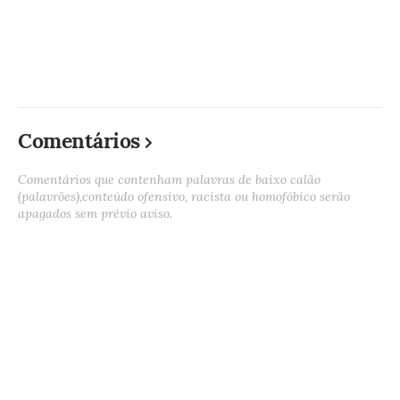
Comentários
Comentários que contenham palavras de baixo calão
(palavrões),conteúdo ofensivo, racista ou homofóbico serão
apagados sem prévio aviso.