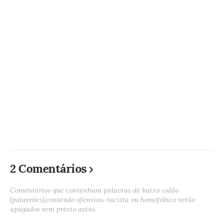
2 Comentários
Comentários que contenham palavras de baixo calão
(palavrões),conteúdo ofensivo, racista ou homofóbico serão
apagados sem prévio aviso.