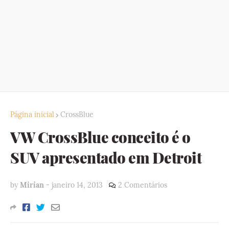
Página inicial
CrossBlue
VW CrossBlue conceito é o
SUV apresentado em Detroit
by
Mirian
-
janeiro 14, 2013
2 Comentários