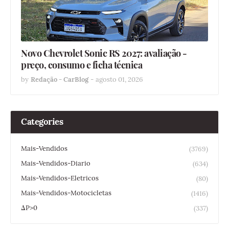
Novo Chevrolet Sonic RS 2027: avaliação -
preço, consumo e ficha técnica
by
Redação - CarBlog
-
agosto 01, 2026
Categories
Mais-Vendidos
(3769)
Mais-Vendidos-Diario
(634)
Mais-Vendidos-Eletricos
(80)
Mais-Vendidos-Motocicletas
(1416)
ΔP>0
(337)