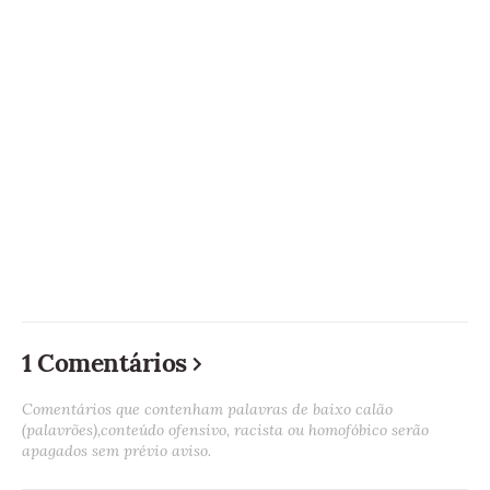
1 Comentários
Comentários que contenham palavras de baixo calão
(palavrões),conteúdo ofensivo, racista ou homofóbico serão
apagados sem prévio aviso.