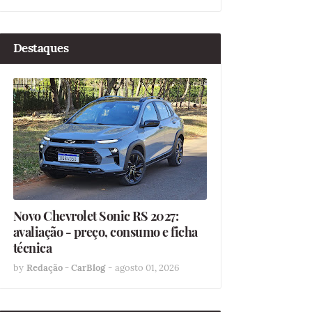
Destaques
Novo Chevrolet Sonic RS 2027:
avaliação - preço, consumo e ficha
técnica
by
Redação - CarBlog
-
agosto 01, 2026