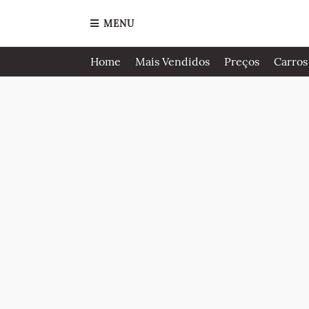
MENU
Home
Mais Vendidos
Preços
Carros