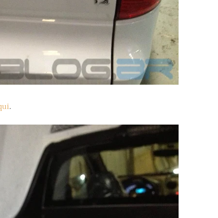
qui
.