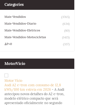
Categories
Mais-Vendidos
(3765)
Mais-Vendidos-Diario
(634)
Mais-Vendidos-Eletricos
(80)
Mais-Vendidos-Motocicletas
(1415)
ΔP>0
(337)
MotorVicio
Motor Vício
Audi A2 e-tron com consumo de 12,8
kWh/100 km estreia em 2026
-
A Audi
antecipou novos detalhes do A2 e-tron,
modelo elétrico compacto que será
apresentado oficialmente no segundo