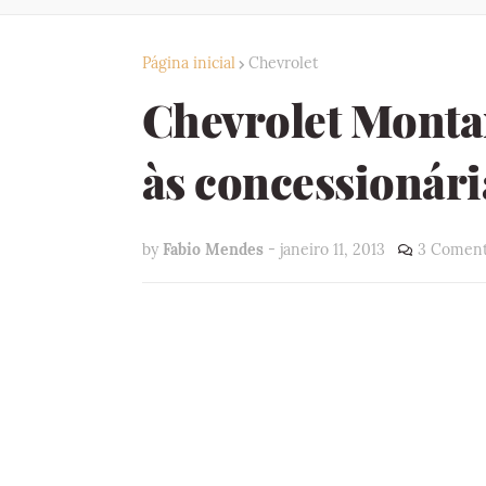
Página inicial
Chevrolet
Chevrolet Monta
às concessionári
by
Fabio Mendes
-
janeiro 11, 2013
3 Coment