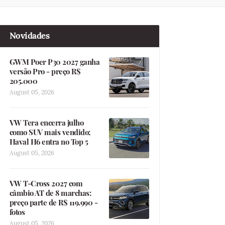
Novidades
GWM Poer P30 2027 ganha
versão Pro - preço R$
205.000
August 05, 2026
VW Tera encerra julho
como SUV mais vendido;
Haval H6 entra no Top 5
August 05, 2026
VW T-Cross 2027 com
câmbio AT de 8 marchas:
preço parte de R$ 119.990 -
fotos
August 05, 2026