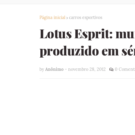
Página inicial
carros esportivos
Lotus Esprit: mui
produzido em sé
by
Anônimo
-
novembro 28, 2012
0 Comentá