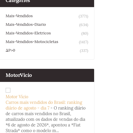
Categories
Mais-Vendidos
(3771)
Mais-Vendidos-Diario
(634)
Mais-Vendidos-Eletricos
(80)
Mais-Vendidos-Motocicletas
(1417)
ΔP>0
(337)
MotorVicio
Motor Vício
Carros mais vendidos do Brasil: ranking
diário de agosto - dia 7
-
O ranking diário
de carros mais vendidos no Brasil,
atualizado com os dados de vendas do dia
*6 de agosto de 2026*, apontou a *Fiat
Strada* como o modelo m...