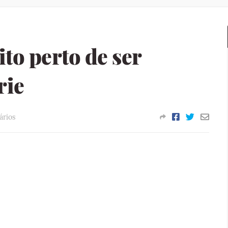
to perto de ser
rie
rios