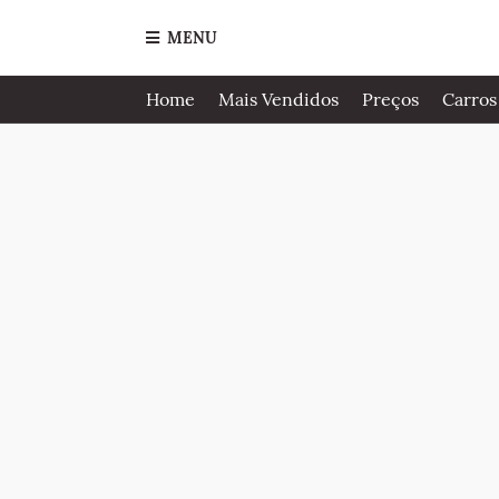
MENU
Home
Mais Vendidos
Preços
Carros