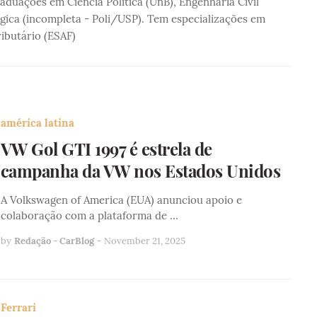
duações em Ciência Política (UnB), Engenharia Civil
gica (incompleta - Poli/USP). Tem especializações em
ributário (ESAF)
américa latina
VW Gol GTI 1997 é estrela de
campanha da VW nos Estados Unidos
A Volkswagen of America (EUA) anunciou apoio e
colaboração com a plataforma de …
by
Redação - CarBlog
-
November 21, 2025
Ferrari