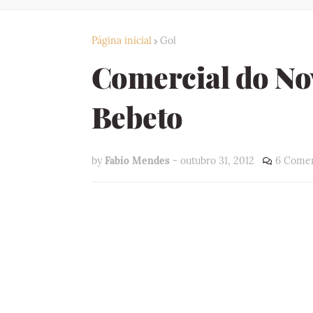
Página inicial
Gol
Comercial do Nov
Bebeto
by
Fabio Mendes
-
outubro 31, 2012
6 Comen