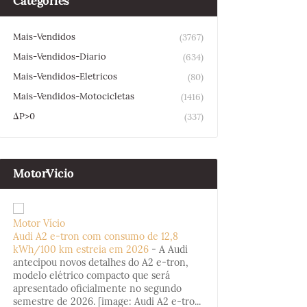
Categories
Mais-Vendidos
(3767)
Mais-Vendidos-Diario
(634)
Mais-Vendidos-Eletricos
(80)
Mais-Vendidos-Motocicletas
(1416)
ΔP>0
(337)
MotorVicio
Motor Vício
Audi A2 e-tron com consumo de 12,8
kWh/100 km estreia em 2026
-
A Audi
antecipou novos detalhes do A2 e-tron,
modelo elétrico compacto que será
apresentado oficialmente no segundo
semestre de 2026. [image: Audi A2 e-tro...