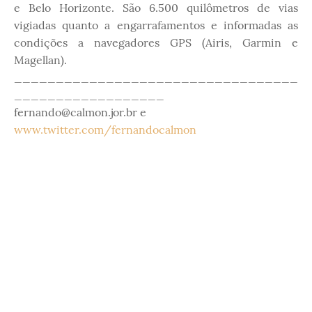
e Belo Horizonte. São 6.500 quilômetros de vias
vigiadas quanto a engarrafamentos e informadas as
condições a navegadores GPS (Airis, Garmin e
Magellan).
__________________________________
__________________
fernando@calmon.jor.br e
www.twitter.com/fernandocalmon