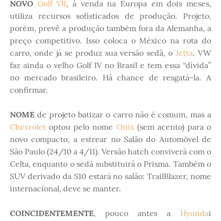
NOVO
Golf VII
, à venda na Europa em dois meses,
utiliza recursos sofisticados de produção. Projeto,
porém, prevê a produção também fora da Alemanha, a
preço competitivo. Isso coloca o México na rota do
carro, onde já se produz sua versão sedã, o
Jetta
. VW
faz ainda o velho Golf IV no Brasil e tem essa “dívida”
no mercado brasileiro. Há chance de resgatá-la. A
confirmar.
NOME
de projeto batizar o carro não é comum, mas a
Chevrolet
optou pelo nome
Onix
(sem acento) para o
novo compacto, a estrear no Salão do Automóvel de
São Paulo (24/10 a 4/11). Versão hatch conviverá com o
Celta, enquanto o sedã substituirá o Prisma. Também o
SUV derivado da S10 estará no salão: TrailBlazer, nome
internacional, deve se manter.
COINCIDENTEMENTE
, pouco antes a
Hyunda
i