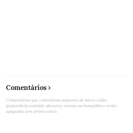
Comentários
Comentários que contenham palavras de baixo calão
(palavrões),conteúdo ofensivo, racista ou homofóbico serão
apagados sem prévio aviso.