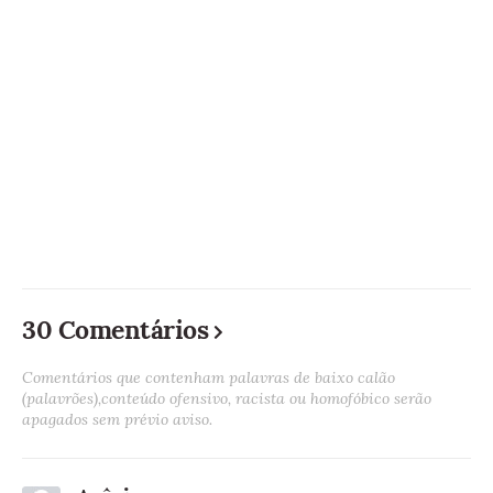
30 Comentários
Comentários que contenham palavras de baixo calão
(palavrões),conteúdo ofensivo, racista ou homofóbico serão
apagados sem prévio aviso.