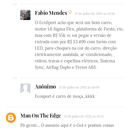
Fabio Mendes
31 de julho de 2012 às 15:56
O EcoSport acho que será um bom carro,
motor 1.6 Sigma Flex, plataforma de Fiesta, etc,
mas com R$ 55k vc vai pegar a versão de
entrada com por R$ 53.490 com faróis com
LED, para-choques na cor do carro, direção
eletricamente assistida, ar-condicionado,
vidros, travas e espelhos elétricos, Sistema
Sync, AirBag Duplo e Freios ABS.
Anônimo
31 de julho de 2012 às 16:09
Ecosport é carro de moça...kkkk
Man On The Edge
31 de julho de 2012 às 19:32
Pô gente... O assunto aqui é o Gol e postam coisas