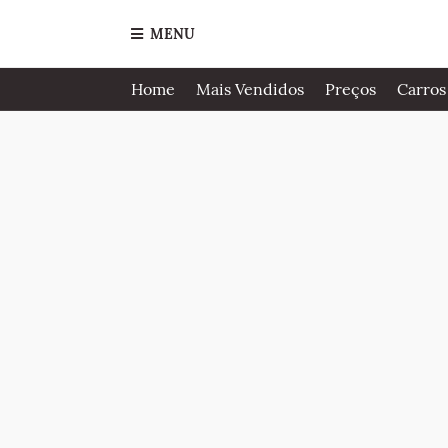
MENU
Home
Mais Vendidos
Preços
Carros