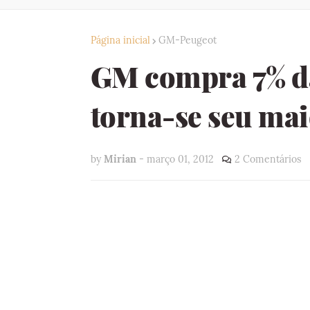
Página inicial
GM-Peugeot
GM compra 7% da
torna-se seu mai
by
Mirian
-
março 01, 2012
2 Comentários