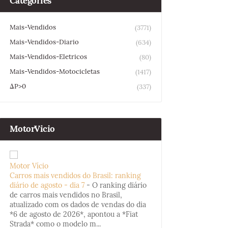
Categories
Mais-Vendidos
(3771)
Mais-Vendidos-Diario
(634)
Mais-Vendidos-Eletricos
(80)
Mais-Vendidos-Motocicletas
(1417)
ΔP>0
(337)
MotorVicio
Motor Vício
Carros mais vendidos do Brasil: ranking
diário de agosto - dia 7
-
O ranking diário
de carros mais vendidos no Brasil,
atualizado com os dados de vendas do dia
*6 de agosto de 2026*, apontou a *Fiat
Strada* como o modelo m...