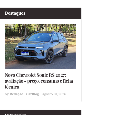
Destaques
Novo Chevrolet Sonic RS 2027:
avaliação - preço, consumo e ficha
técnica
by
Redação - CarBlog
-
agosto 01, 2026