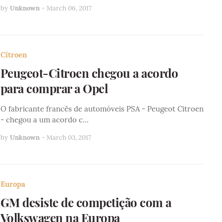
by
Unknown
-
March 06, 2017
Citroen
Peugeot-Citroen chegou a acordo
para comprar a Opel
O fabricante francês de automóveis PSA - Peugeot Citroen
- chegou a um acordo c…
by
Unknown
-
March 03, 2017
Europa
GM desiste de competição com a
Volkswagen na Europa