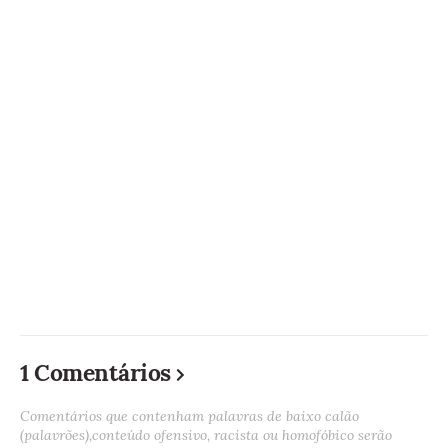
1 Comentários
Comentários que contenham palavras de baixo calão
(palavrões),conteúdo ofensivo, racista ou homofóbico serão