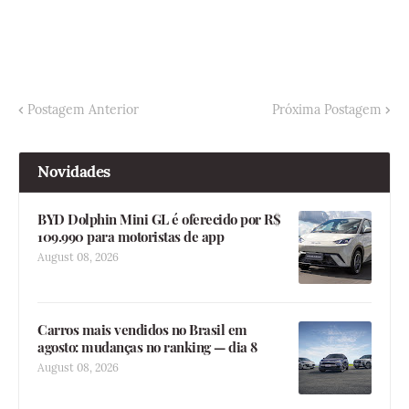
Postagem Anterior
Próxima Postagem
Novidades
BYD Dolphin Mini GL é oferecido por R$
109.990 para motoristas de app
August 08, 2026
Carros mais vendidos no Brasil em
agosto: mudanças no ranking — dia 8
August 08, 2026