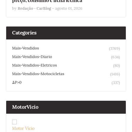
by
Redação - CarBlog
-
agosto 01, 2026
Categories
Mais-Vendidos
(3769)
Mais-Vendidos-Diario
(634)
Mais-Vendidos-Eletricos
(80)
Mais-Vendidos-Motocicletas
(1416)
ΔP>0
(337)
MotorVicio
Motor Vício