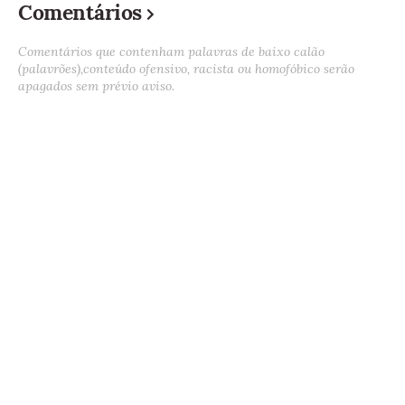
Comentários
Comentários que contenham palavras de baixo calão
(palavrões),conteúdo ofensivo, racista ou homofóbico serão
apagados sem prévio aviso.