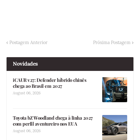
Postagem Anterior
Próxima Postagem
Novidades
iCAUR v27: Defender híbrido chinês
chega ao Brasil em 2027
August 06, 2026
Toyota bZ Woodland chega à linha 2027
com perfil aventureiro nos EUA
August 06, 2026