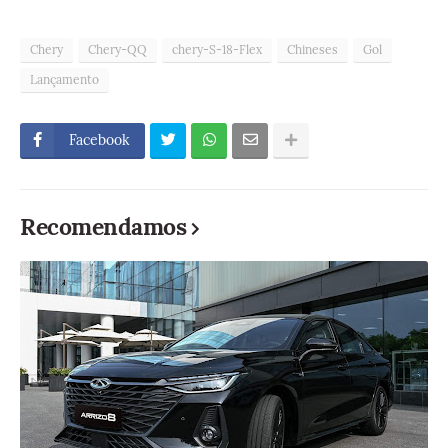
Chery
Chery-QQ
chery-S-18-Flex
Chineses
Gol
Lançamento
Facebook
Recomendamos