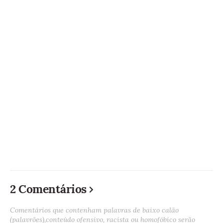
2 Comentários
Comentários que contenham palavras de baixo calão
(palavrões),conteúdo ofensivo, racista ou homofóbico serão