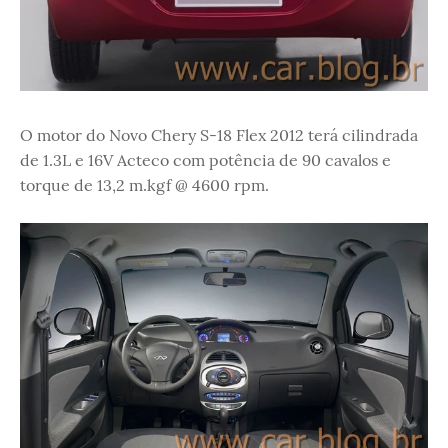
O motor do Novo Chery S-18 Flex 2012 terá cilindrada
de 1.3L e 16V Acteco com potência de 90 cavalos e
torque de 13,2 m.kgf @ 4600 rpm.