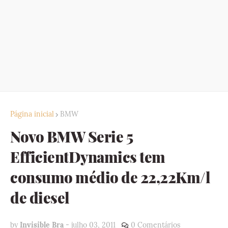
Página inicial
BMW
Novo BMW Serie 5
EfficientDynamics tem
consumo médio de 22,22Km/l
de diesel
by
Invisible Bra
-
julho 03, 2011
0 Comentários