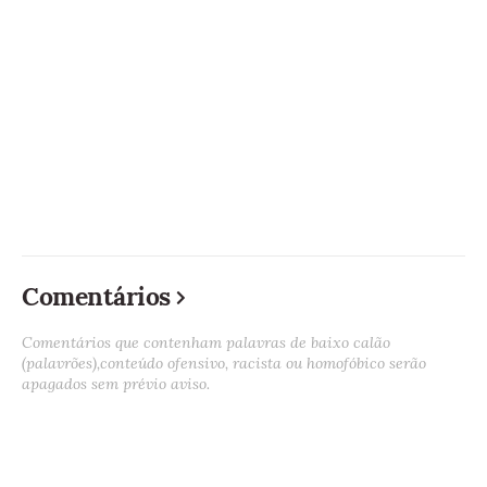
Comentários
Comentários que contenham palavras de baixo calão
(palavrões),conteúdo ofensivo, racista ou homofóbico serão
apagados sem prévio aviso.