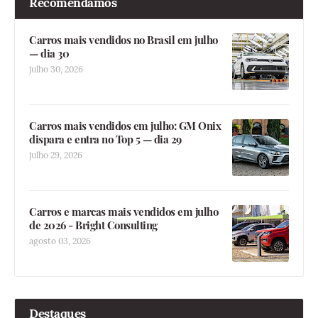
Recomendamos
Carros mais vendidos no Brasil em julho
— dia 30
julho 30, 2026
Carros mais vendidos em julho: GM Onix
dispara e entra no Top 5 — dia 29
julho 29, 2026
Carros e marcas mais vendidos em julho
de 2026 - Bright Consulting
agosto 03, 2026
Destaques