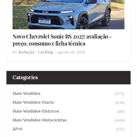
Novo Chevrolet Sonic RS 2027: avaliação -
preço, consumo e ficha técnica
by
Redação - CarBlog
-
agosto 01, 2026
Categories
Mais-Vendidos
(3771)
Mais-Vendidos-Diario
(634)
Mais-Vendidos-Eletricos
(80)
Mais-Vendidos-Motocicletas
(1418)
ΔP>0
(337)