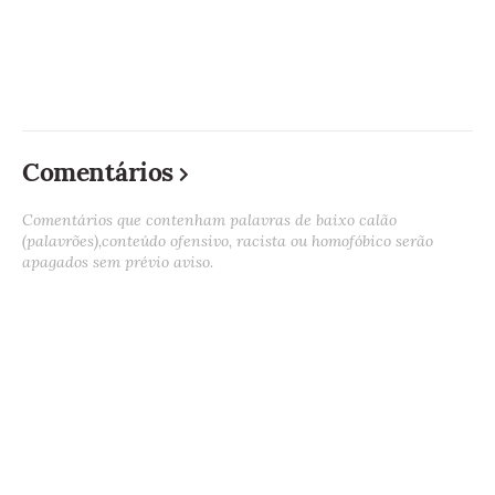
Comentários
Comentários que contenham palavras de baixo calão
(palavrões),conteúdo ofensivo, racista ou homofóbico serão
apagados sem prévio aviso.