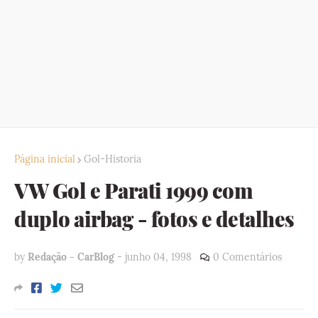
Página inicial
Gol-Historia
VW Gol e Parati 1999 com
duplo airbag - fotos e detalhes
by
Redação - CarBlog
-
junho 04, 1998
0 Comentários