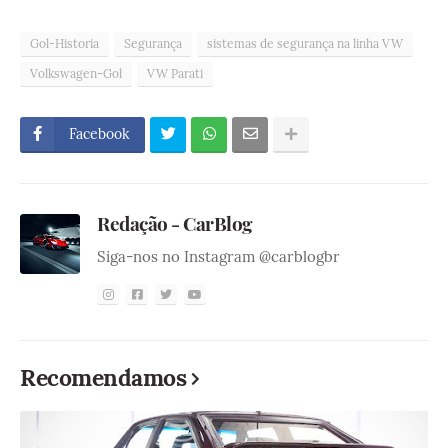
Gol-Historia
Segurança
sistemas de segurança na linha VW
Volkswagen-Gol
VW Parati
Facebook
Redação - CarBlog
Siga-nos no Instagram @carblogbr
Recomendamos