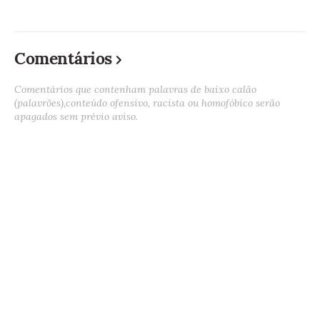
Comentários
Comentários que contenham palavras de baixo calão
(palavrões),conteúdo ofensivo, racista ou homofóbico serão
apagados sem prévio aviso.