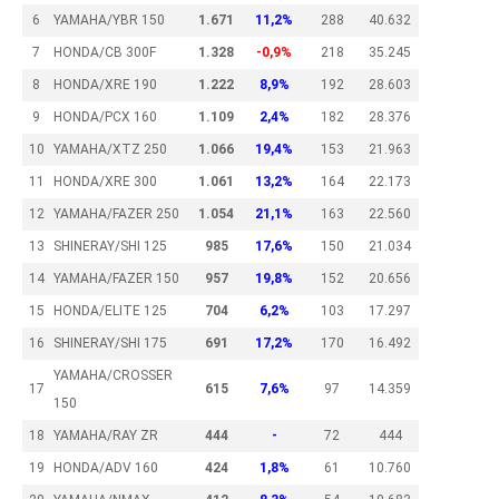
6
YAMAHA/YBR 150
1.671
11,2%
288
40.632
7
HONDA/CB 300F
1.328
-0,9%
218
35.245
8
HONDA/XRE 190
1.222
8,9%
192
28.603
9
HONDA/PCX 160
1.109
2,4%
182
28.376
10
YAMAHA/XTZ 250
1.066
19,4%
153
21.963
11
HONDA/XRE 300
1.061
13,2%
164
22.173
12
YAMAHA/FAZER 250
1.054
21,1%
163
22.560
13
SHINERAY/SHI 125
985
17,6%
150
21.034
14
YAMAHA/FAZER 150
957
19,8%
152
20.656
15
HONDA/ELITE 125
704
6,2%
103
17.297
16
SHINERAY/SHI 175
691
17,2%
170
16.492
YAMAHA/CROSSER
17
615
7,6%
97
14.359
150
18
YAMAHA/RAY ZR
444
-
72
444
19
HONDA/ADV 160
424
1,8%
61
10.760