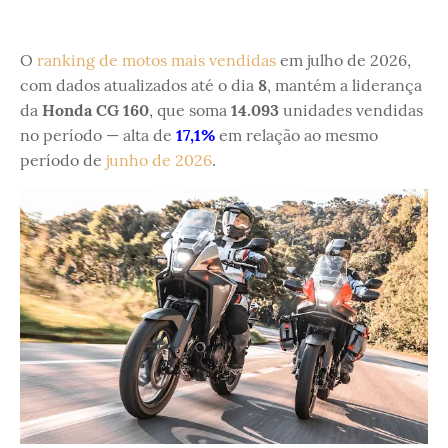
O
ranking de motos mais vendidas
em julho de 2026,
com dados atualizados até o dia
8
, mantém a liderança
da
Honda CG 160
, que soma
14.093
unidades vendidas
no período — alta de
17,1%
em relação ao mesmo
período de
junho de 2026
.