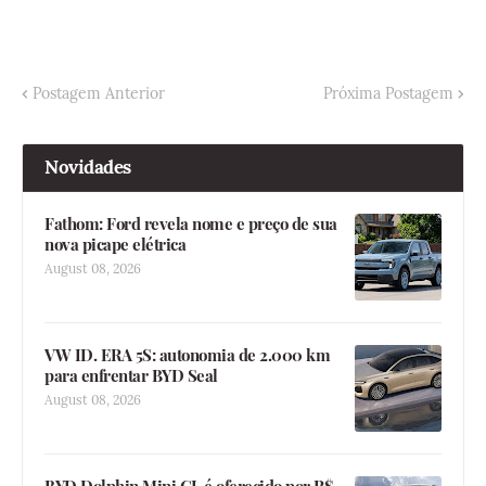
Postagem Anterior
Próxima Postagem
Novidades
Fathom: Ford revela nome e preço de sua
nova picape elétrica
August 08, 2026
VW ID. ERA 5S: autonomia de 2.000 km
para enfrentar BYD Seal
August 08, 2026