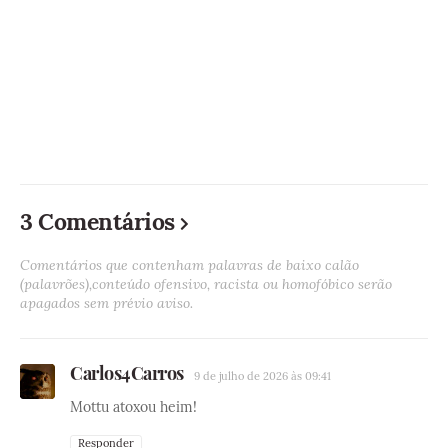
3 Comentários
Comentários que contenham palavras de baixo calão
(palavrões),conteúdo ofensivo, racista ou homofóbico serão
apagados sem prévio aviso.
Carlos4Carros
9 de julho de 2026 às 09:41
Mottu atoxou heim!
Responder