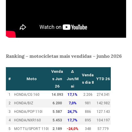
Ranking – motocicletas mais vendidas – junho 2026
Venda
Δ
Venda
#
Moto
s Jun
Jun/M
YTD 26
s dia 8
26
ai
1
HONDA/CG 160
14.093
17,1%
2.206
274.341
2
HONDA/BIZ
6.200
7,0%
981
142.982
3
HONDA/POP 110I
5.587
24,7%
886
127.143
4
HONDA/NXR160
5.453
17,7%
895
104.197
5
MOTTU/SPORT 110I
2.189
-24,0%
348
57.779