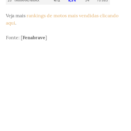
20
YAMAHA/NMAX
412
8,3%
54
10.683
Veja mais
rankings de motos mais vendidas clicando
aqui
.
Fonte: [
Fenabrave
]