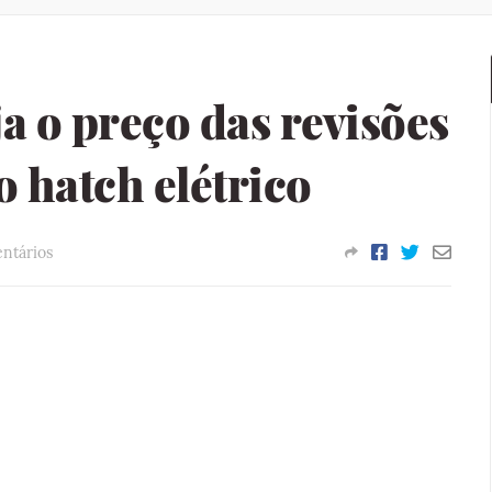
a o preço das revisões
o hatch elétrico
ntários