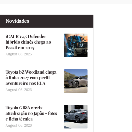
Novidades
iCAUR v27: Defender
híbrido chinês chega ao
Brasil em 2027
August 06, 2026
Toyota bZ Woodland chega
à linha 2027 com perfil
aventureiro nos EUA
August 06, 2026
Toyota GR86 recebe
atualização no Japão - fotos
e ficha técnica
August 06, 2026