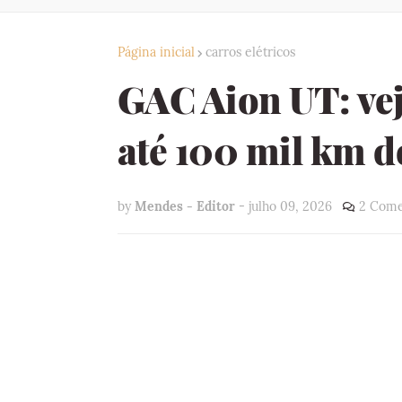
Página inicial
carros elétricos
GAC Aion UT: vej
até 100 mil km d
by
Mendes - Editor
-
julho 09, 2026
2 Come