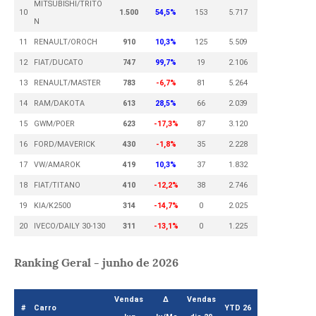
MITSUBISHI/TRITO
10
1.500
54,5%
153
5.717
N
11
RENAULT/OROCH
910
10,3%
125
5.509
12
FIAT/DUCATO
747
99,7%
19
2.106
13
RENAULT/MASTER
783
-6,7%
81
5.264
14
RAM/DAKOTA
613
28,5%
66
2.039
15
GWM/POER
623
-17,3%
87
3.120
16
FORD/MAVERICK
430
-1,8%
35
2.228
17
VW/AMAROK
419
10,3%
37
1.832
18
FIAT/TITANO
410
-12,2%
38
2.746
19
KIA/K2500
314
-14,7%
0
2.025
20
IVECO/DAILY 30-130
311
-13,1%
0
1.225
Ranking Geral - junho de 2026
Vendas
Δ
Vendas
#
Carro
YTD 26