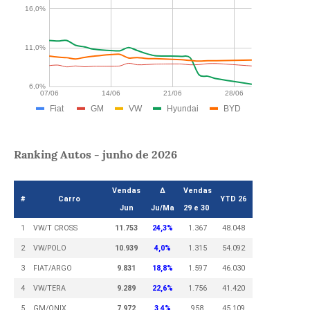
Ranking Autos - junho de 2026
Vendas
Δ
Vendas
#
Carro
YTD 26
Jun
Ju/Ma
29 e 30
1
VW/T CROSS
11.753
24,3%
1.367
48.048
2
VW/POLO
10.939
4,0%
1.315
54.092
3
FIAT/ARGO
9.831
18,8%
1.597
46.030
4
VW/TERA
9.289
22,6%
1.756
41.420
5
GM/ONIX
7.972
3,4%
958
45.109