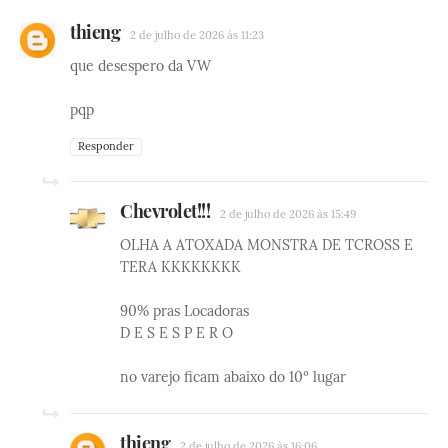
thieng
2 de julho de 2026 às 11:23
que desespero da VW
pqp
Responder
Chevrolet!!!
2 de julho de 2026 às 15:49
OLHA A ATOXADA MONSTRA DE TCROSS E
TERA KKKKKKKK
90% pras Locadoras
D E S E S P E R O
no varejo ficam abaixo do 10º lugar
thieng
2 de julho de 2026 às 16:06