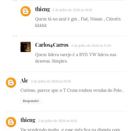
thieng
2 de julho de 2026 às 16:10
Quem tá no azul é gm , Fiat, Nissan , Citroën
kkkkk
Carlos4Carros
2 de julho de 2026 às 17:29
Quem lidera varejo é a BYD. VW lidera nas
desovas. Simples.
Ale
2 de julho de 2026 às 15:59
Curioso, parece que o T Cross roubou vendas do Polo .
Responder
thieng
2 de julho de 2026 às 16:12
Vw vendendo muito ..e esse mês fica na disputa com