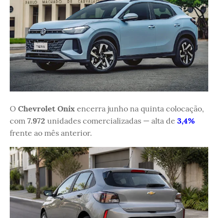
O
Chevrolet Onix
encerra junho na quinta colocação,
com
7.972
unidades comercializadas — alta de
3,4%
frente ao mês anterior.