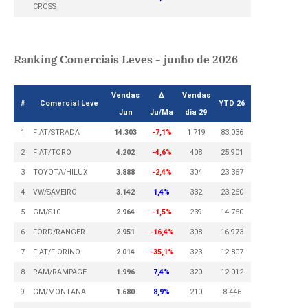
CROSS
Ranking Comerciais Leves - junho de 2026
Vendas
Δ
Vendas
#
Comercial Leve
YTD 26
Jun
Ju/Ma
dia 29
1
FIAT/STRADA
14.303
-7,1%
1.719
83.036
2
FIAT/TORO
4.202
-4,6%
408
25.901
3
TOYOTA/HILUX
3.888
-2,4%
304
23.367
4
VW/SAVEIRO
3.142
1,4%
332
23.260
5
GM/S10
2.964
-1,5%
239
14.760
6
FORD/RANGER
2.951
-16,4%
308
16.973
7
FIAT/FIORINO
2.014
-35,1%
323
12.807
8
RAM/RAMPAGE
1.996
7,4%
320
12.012
9
GM/MONTANA
1.680
8,9%
210
8.446