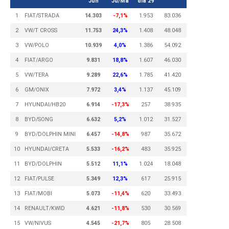
Jun
Ju/Ma
dia 29
1
FIAT/STRADA
14.303
-7,1%
1.953
83.036
2
VW/T CROSS
11.753
24,3%
1.408
48.048
3
VW/POLO
10.939
4,0%
1.386
54.092
4
FIAT/ARGO
9.831
18,8%
1.607
46.030
5
VW/TERA
9.289
22,6%
1.785
41.420
6
GM/ONIX
7.972
3,4%
1.137
45.109
7
HYUNDAI/HB20
6.914
-17,3%
257
38.935
8
BYD/SONG
6.632
5,2%
1.012
31.527
9
BYD/DOLPHIN MINI
6.457
-14,8%
987
35.672
10
HYUNDAI/CRETA
5.533
-16,2%
483
35.925
11
BYD/DOLPHIN
5.512
11,1%
1.024
18.048
12
FIAT/PULSE
5.349
12,3%
617
25.915
13
FIAT/MOBI
5.073
-11,4%
620
33.493
14
RENAULT/KWID
4.621
-11,8%
530
30.569
15
VW/NIVUS
4.545
-21,7%
805
28.508