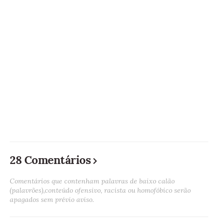
28 Comentários
Comentários que contenham palavras de baixo calão
(palavrões),conteúdo ofensivo, racista ou homofóbico serão
apagados sem prévio aviso.