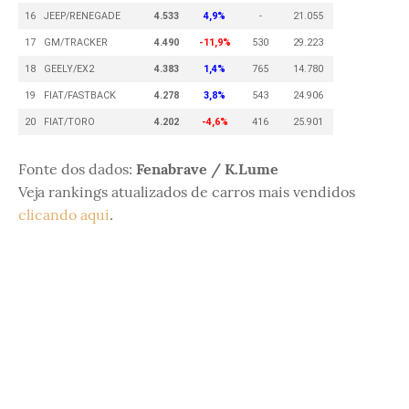
16
JEEP/RENEGADE
4.533
4,9%
-
21.055
17
GM/TRACKER
4.490
-11,9%
530
29.223
18
GEELY/EX2
4.383
1,4%
765
14.780
19
FIAT/FASTBACK
4.278
3,8%
543
24.906
20
FIAT/TORO
4.202
-4,6%
416
25.901
Fonte dos dados:
Fenabrave / K.Lume
Veja rankings atualizados de carros mais vendidos
clicando aqui
.