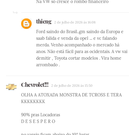
Na VW só cresce o rombo financeiro
thieng
2 de julho de 2026 às 16:08
Ford saindo do Brasil..gm saindo da Europa e
saab falida e venda da opel ... e vc falando
merda. Venho acompanhado o mercado há
anos. Não está fácil para as ocidentais. A vw vai
demitir , Toyota cortar modelos . Vira home
arrombado .
Chevrolet!!!
2 de julho de 2026 às 15:50
OLHA A ATOXADA MONSTRA DE TCROSS E TERA
KKKKKKKK
90% pras Locadoras
D E S E S P E R O
no varejo ficam abaixo do 10º lugar