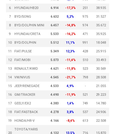
6
HYUNDAI/HB20
6.914
-17,3%
251
38.935
7
BYD/SONG
6.632
5,2%
975
31.527
8
BYD/DOLPHIN MINI
6.457
-14,8%
974
35.672
9
HYUNDAI/CRETA
5.533
-16,2%
471
35.925
10
BYD/DOLPHIN
5.512
11,1%
991
18.048
11
FIAT/PULSE
5.349
12,3%
428
25.915
12
FIAT/MOBI
5.073
-11,4%
510
33.493
13
RENAULT/KWID
4.621
-11,8%
523
30.569
14
VW/NIVUS
4.545
-21,7%
798
28.508
15
JEEP/RENEGADE
4.533
4,9%
-
21.055
16
GM/TRACKER
4.490
-11,9%
521
29.223
17
GEELY/EX2
4.383
1,4%
749
14.780
18
FIAT/FASTBACK
4.278
3,8%
537
24.906
19
HONDA/HR-V
4.166
-8,4%
613
22.508
TOYOTA/YARIS
20
4.132
13,5%
716
15.870