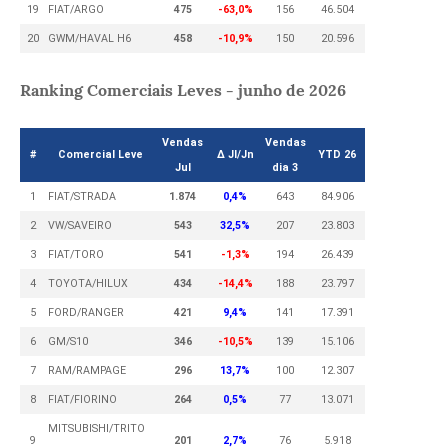
19
FIAT/ARGO
475
-63,0%
156
46.504
20
GWM/HAVAL H6
458
-10,9%
150
20.596
Ranking Comerciais Leves - junho de 2026
Vendas
Vendas
#
Comercial Leve
Δ Jl/Jn
YTD 26
Jul
dia 3
1
FIAT/STRADA
1.874
0,4%
643
84.906
2
VW/SAVEIRO
543
32,5%
207
23.803
3
FIAT/TORO
541
-1,3%
194
26.439
4
TOYOTA/HILUX
434
-14,4%
188
23.797
5
FORD/RANGER
421
9,4%
141
17.391
6
GM/S10
346
-10,5%
139
15.106
7
RAM/RAMPAGE
296
13,7%
100
12.307
8
FIAT/FIORINO
264
0,5%
77
13.071
MITSUBISHI/TRITO
9
201
2,7%
76
5.918