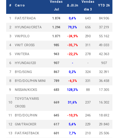
Vendas
Vendas
#
Carro
Δ Jl/Jn
YTD 26
Jul
dia 3
1
FIAT/STRADA
1.874
0,4%
643
84.906
2
HYUNDAI/CRETA
1.294
79,3%
656
37.219
3
VW/POLO
1.071
-24,9%
290
55.162
4
VW/T CROSS
985
-35,7%
311
49.033
5
VW/TERA
943
-22,2%
278
42.363
6
HYUNDAI/I20
907
-
-
907
7
BYD/SONG
867
0,2%
324
32.391
8
BYD/DOLPHIN MINI
789
-6,3%
331
36.458
9
NISSAN/KICKS
683
128,3%
88
17.305
TOYOTA/YARIS
10
669
31,6%
237
16.302
CROSS
11
BYD/DOLPHIN
645
-10,3%
246
18.692
12
GM/TRACKER
617
5,4%
229
29.840
13
FIAT/FASTBACK
601
7,7%
210
25.506