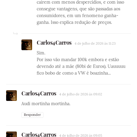
cairem com menos despercídios, e com isso
consegue vantagens, que são passadas aos
consumidores, em um fenomeno ganha-
ganha. Isso explica redução de preços.
Carlos4Carros
4 de julho de 2026 às 11:23
Sim.
Por isso vão mandar 100k embora e estão
devendo até a mãe (80bi de Euros). Uauuuuu
fico bobo de como a VW é boazinha...
Carlos4Carros
4 de julho de 2026 às 09:02
Audi mortinha mortinha.
Responder
Carlos4Carros
4 de julho de 2026 às 09:05