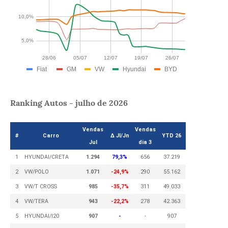
Ranking Autos - julho de 2026
Vendas
Vendas
#
Carro
Δ Jl/Jn
YTD 26
Jul
dia 3
1
HYUNDAI/CRETA
1.294
79,3%
656
37.219
2
VW/POLO
1.071
-24,9%
290
55.162
3
VW/T CROSS
985
-35,7%
311
49.033
4
VW/TERA
943
-22,2%
278
42.363
5
HYUNDAI/I20
907
-
-
907