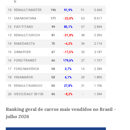
N
10
RENAULT/MASTER
196
91,9%
91
5.460
11
GM/MONTANA
171
-22,0%
63
8.617
12
FIAT/TITANO
99
85,1%
57
2.844
13
RENAULT/OROCH
81
-31,8%
38
5.590
14
RAM/DAKOTA
75
-6,2%
34
2.114
15
GWM/POER
67
-17,5%
33
3.187
16
FORD/TRANSIT
66
179,6%
27
1.197
17
FORD/MAVERICK
58
3,7%
14
2.284
18
VW/AMAROK
58
6,1%
20
1.890
19
RENAULT/KANGOO
54
27,8%
21
1.706
20
IVECO/DAILY 30-130
46
-8,2%
-
1.344
Ranking geral de carros mais vendidos no Brasil -
julho 2026