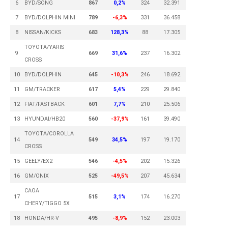
6
BYD/SONG
867
0,2%
324
32.391
7
BYD/DOLPHIN MINI
789
-6,3%
331
36.458
8
NISSAN/KICKS
683
128,3%
88
17.305
TOYOTA/YARIS
9
669
31,6%
237
16.302
CROSS
10
BYD/DOLPHIN
645
-10,3%
246
18.692
11
GM/TRACKER
617
5,4%
229
29.840
12
FIAT/FASTBACK
601
7,7%
210
25.506
13
HYUNDAI/HB20
560
-37,9%
161
39.490
TOYOTA/COROLLA
14
549
34,5%
197
19.170
CROSS
15
GEELY/EX2
546
-4,5%
202
15.326
16
GM/ONIX
525
-49,5%
207
45.634
CAOA
17
515
3,1%
174
16.270
CHERY/TIGGO 5X
18
HONDA/HR-V
495
-8,9%
152
23.003