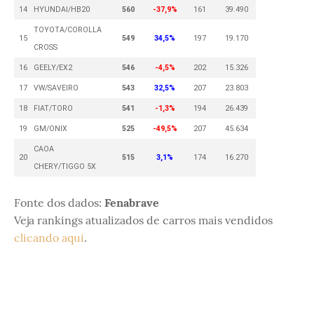
14
HYUNDAI/HB20
560
-37,9%
161
39.490
TOYOTA/COROLLA
15
549
34,5%
197
19.170
CROSS
16
GEELY/EX2
546
-4,5%
202
15.326
17
VW/SAVEIRO
543
32,5%
207
23.803
18
FIAT/TORO
541
-1,3%
194
26.439
19
GM/ONIX
525
-49,5%
207
45.634
CAOA
20
515
3,1%
174
16.270
CHERY/TIGGO 5X
Fonte dos dados:
Fenabrave
Veja rankings atualizados de carros mais vendidos
clicando aqui
.