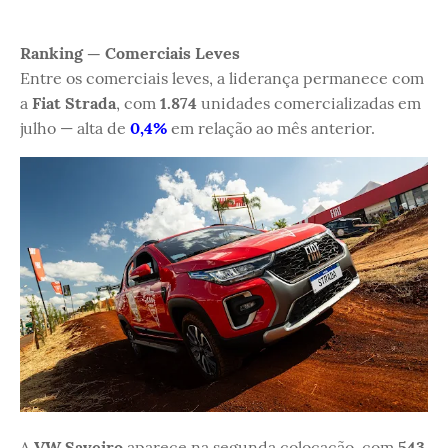
Ranking — Comerciais Leves
Entre os comerciais leves, a liderança permanece com
a
Fiat Strada
, com
1.874
unidades comercializadas em
julho — alta de
0,4%
em relação ao mês anterior.
A
VW Saveiro
aparece na segunda colocação, com
543