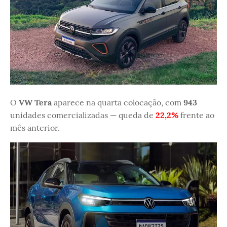
O
VW Tera
aparece na quarta colocação, com
943
unidades comercializadas — queda de
22,2%
frente ao
mês anterior.