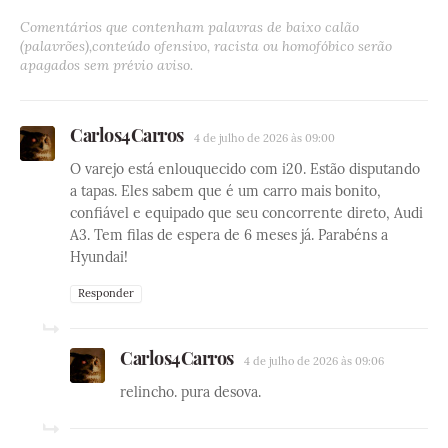
Comentários que contenham palavras de baixo calão
(palavrões),conteúdo ofensivo, racista ou homofóbico serão
apagados sem prévio aviso.
Carlos4Carros
4 de julho de 2026 às 09:00
O varejo está enlouquecido com i20. Estão disputando
a tapas. Eles sabem que é um carro mais bonito,
confiável e equipado que seu concorrente direto, Audi
A3. Tem filas de espera de 6 meses já. Parabéns a
Hyundai!
Responder
Carlos4Carros
4 de julho de 2026 às 09:06
relincho. pura desova.