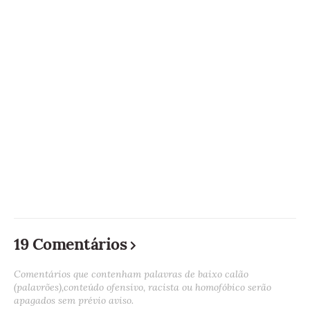
19 Comentários
Comentários que contenham palavras de baixo calão
(palavrões),conteúdo ofensivo, racista ou homofóbico serão
apagados sem prévio aviso.