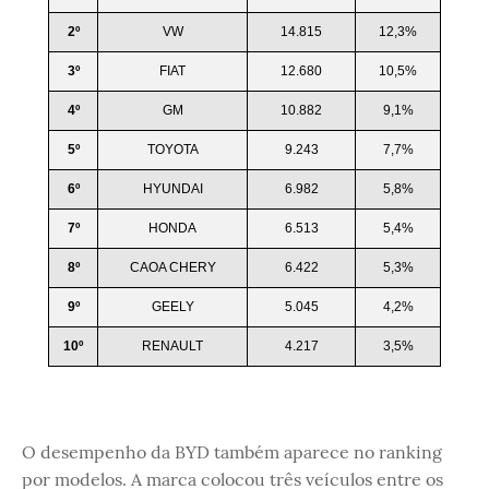
2º
VW
14.815
12,3%
3º
FIAT
12.680
10,5%
4º
GM
10.882
9,1%
5º
TOYOTA
9.243
7,7%
6º
HYUNDAI
6.982
5,8%
7º
HONDA
6.513
5,4%
8º
CAOA CHERY
6.422
5,3%
9º
GEELY
5.045
4,2%
10º
RENAULT
4.217
3,5%
O desempenho da BYD também aparece no ranking
por modelos. A marca colocou três veículos entre os