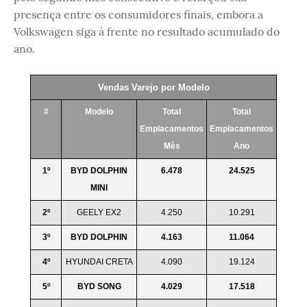
presença entre os consumidores finais, embora a
Volkswagen siga à frente no resultado acumulado do
ano.
Vendas Varejo por Modelo
#
Modelo
Total
Total
Emplacamentos
Emplacamentos
Mês
Ano
1º
BYD DOLPHIN
6.478
24.525
MINI
2º
GEELY EX2
4.250
10.291
3º
BYD DOLPHIN
4.163
11.064
4º
HYUNDAI CRETA
4.090
19.124
5º
BYD SONG
4.029
17.518