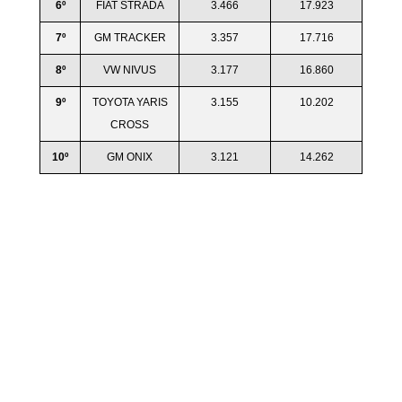
6º
FIAT STRADA
3.466
17.923
7º
GM TRACKER
3.357
17.716
8º
VW NIVUS
3.177
16.860
9º
TOYOTA YARIS
3.155
10.202
CROSS
10º
GM ONIX
3.121
14.262