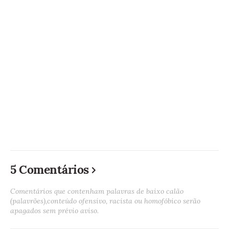
5 Comentários
Comentários que contenham palavras de baixo calão
(palavrões),conteúdo ofensivo, racista ou homofóbico serão
apagados sem prévio aviso.