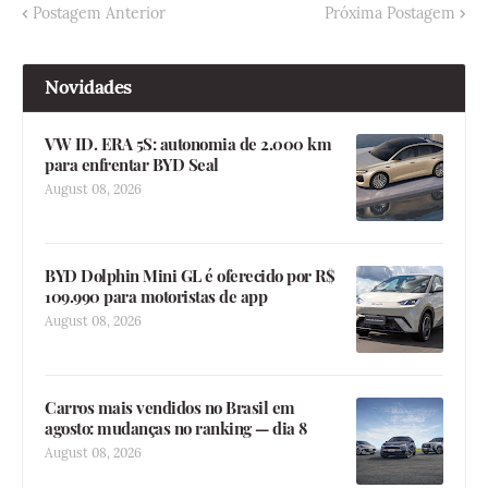
Postagem Anterior
Próxima Postagem
Novidades
VW ID. ERA 5S: autonomia de 2.000 km
para enfrentar BYD Seal
August 08, 2026
BYD Dolphin Mini GL é oferecido por R$
109.990 para motoristas de app
August 08, 2026
Carros mais vendidos no Brasil em
agosto: mudanças no ranking — dia 8
August 08, 2026