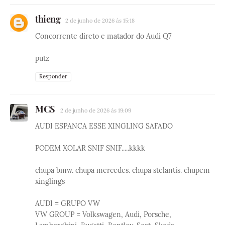
thieng
2 de junho de 2026 às 15:18
Concorrente direto e matador do Audi Q7
putz
Responder
MCS
2 de junho de 2026 às 19:09
AUDI ESPANCA ESSE XINGLING SAFADO
PODEM XOLAR SNIF SNIF.....kkkk
chupa bmw. chupa mercedes. chupa stelantis. chupem
xinglings
AUDI = GRUPO VW
VW GROUP = Volkswagen, Audi, Porsche,