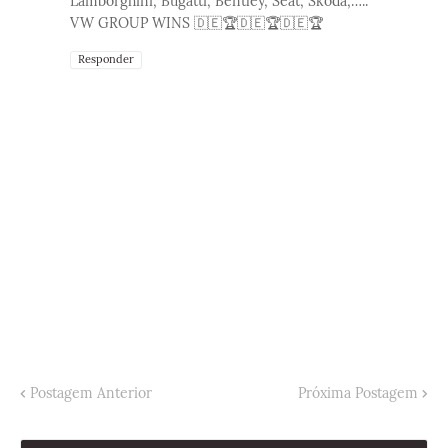
Lamborghini, Bugatti, Bentley, Seat, Skoda,…..
VW GROUP WINS 🇩🇪🏆🇩🇪🏆🇩🇪🏆
Responder
Postagem Anterior
Próxima Postagem