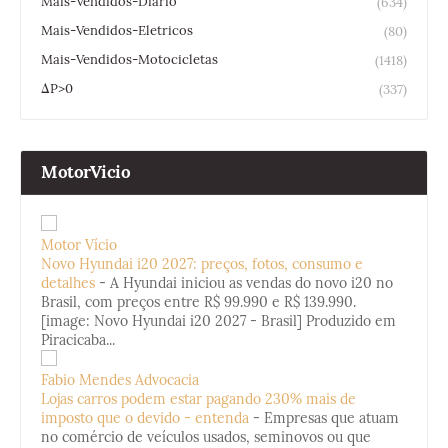
Mais-Vendidos-Diario
(634)
Mais-Vendidos-Eletricos
(80)
Mais-Vendidos-Motocicletas
(1418)
ΔP>0
(337)
MotorVicio
Motor Vício
Novo Hyundai i20 2027: preços, fotos, consumo e
detalhes
-
A Hyundai iniciou as vendas do novo i20 no
Brasil, com preços entre R$ 99.990 e R$ 139.990.
[image: Novo Hyundai i20 2027 - Brasil] Produzido em
Piracicaba...
Fabio Mendes Advocacia
Lojas carros podem estar pagando 230% mais de
imposto que o devido - entenda
-
Empresas que atuam
no comércio de veículos usados, seminovos ou que