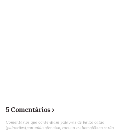
5 Comentários
Comentários que contenham palavras de baixo calão
(palavrões),conteúdo ofensivo, racista ou homofóbico serão