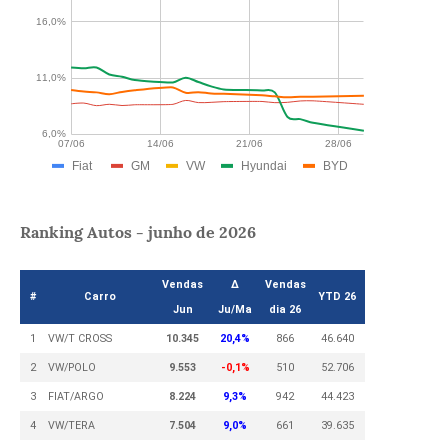
Ranking Autos - junho de 2026
Vendas
Δ
Vendas
#
Carro
YTD 26
Jun
Ju/Ma
dia 26
1
VW/T CROSS
10.345
20,4%
866
46.640
2
VW/POLO
9.553
-0,1%
510
52.706
3
FIAT/ARGO
8.224
9,3%
942
44.423
4
VW/TERA
7.504
9,0%
661
39.635