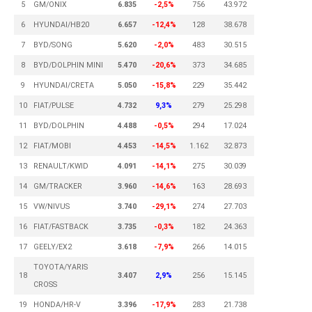
5
GM/ONIX
6.835
-2,5%
756
43.972
6
HYUNDAI/HB20
6.657
-12,4%
128
38.678
7
BYD/SONG
5.620
-2,0%
483
30.515
8
BYD/DOLPHIN MINI
5.470
-20,6%
373
34.685
9
HYUNDAI/CRETA
5.050
-15,8%
229
35.442
10
FIAT/PULSE
4.732
9,3%
279
25.298
11
BYD/DOLPHIN
4.488
-0,5%
294
17.024
12
FIAT/MOBI
4.453
-14,5%
1.162
32.873
13
RENAULT/KWID
4.091
-14,1%
275
30.039
14
GM/TRACKER
3.960
-14,6%
163
28.693
15
VW/NIVUS
3.740
-29,1%
274
27.703
16
FIAT/FASTBACK
3.735
-0,3%
182
24.363
17
GEELY/EX2
3.618
-7,9%
266
14.015
TOYOTA/YARIS
18
3.407
2,9%
256
15.145
CROSS
19
HONDA/HR-V
3.396
-17,9%
283
21.738