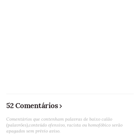
52 Comentários
Comentários que contenham palavras de baixo calão
(palavrões),conteúdo ofensivo, racista ou homofóbico serão
apagados sem prévio aviso.