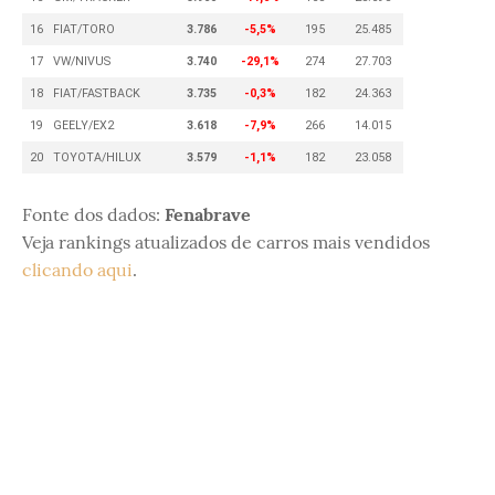
16
FIAT/TORO
3.786
-5,5%
195
25.485
17
VW/NIVUS
3.740
-29,1%
274
27.703
18
FIAT/FASTBACK
3.735
-0,3%
182
24.363
19
GEELY/EX2
3.618
-7,9%
266
14.015
20
TOYOTA/HILUX
3.579
-1,1%
182
23.058
Fonte dos dados:
Fenabrave
Veja rankings atualizados de carros mais vendidos
clicando aqui
.