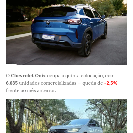
O
Chevrolet Onix
ocupa a quinta colocação, com
6.835
unidades comercializadas — queda de
-2,5%
frente ao mês anterior.