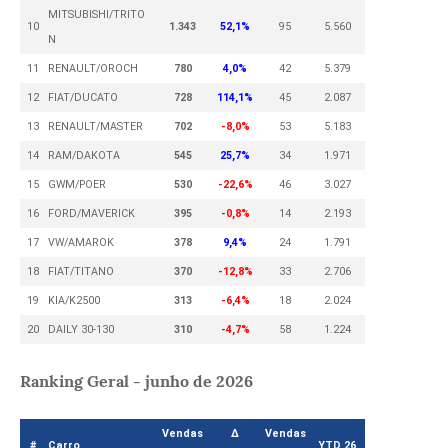
MITSUBISHI/TRITO
10
1.343
52,1%
95
5.560
N
11
RENAULT/OROCH
780
4,0%
42
5.379
12
FIAT/DUCATO
728
114,1%
45
2.087
13
RENAULT/MASTER
702
-8,0%
53
5.183
14
RAM/DAKOTA
545
25,7%
34
1.971
15
GWM/POER
530
-22,6%
46
3.027
16
FORD/MAVERICK
395
-0,8%
14
2.193
17
VW/AMAROK
378
9,4%
24
1.791
18
FIAT/TITANO
370
-12,8%
33
2.706
19
KIA/K2500
313
-6,4%
18
2.024
20
DAILY 30-130
310
-4,7%
58
1.224
Ranking Geral - junho de 2026
Vendas
Δ
Vendas
#
Carro
YTD 26