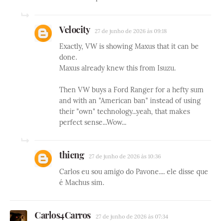
Velocity
27 de junho de 2026 às 09:18
Exactly, VW is showing Maxus that it can be
done.
Maxus already knew this from Isuzu.
Then VW buys a Ford Ranger for a hefty sum
and with an "American ban" instead of using
their "own" technology...yeah, that makes
perfect sense...Wow...
thieng
27 de junho de 2026 às 10:36
Carlos eu sou amigo do Pavone.... ele disse que
é Machus sim.
Carlos4Carros
27 de junho de 2026 às 07:34