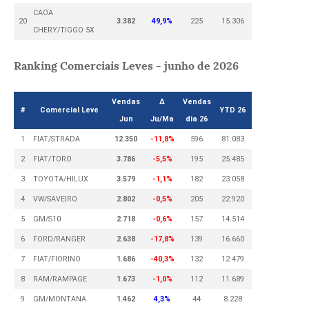
CAOA
20
3.382
49,9%
225
15.306
CHERY/TIGGO 5X
Ranking Comerciais Leves - junho de 2026
Vendas
Δ
Vendas
#
Comercial Leve
YTD 26
Jun
Ju/Ma
dia 26
1
FIAT/STRADA
12.350
-11,8%
596
81.083
2
FIAT/TORO
3.786
-5,5%
195
25.485
3
TOYOTA/HILUX
3.579
-1,1%
182
23.058
4
VW/SAVEIRO
2.802
-0,5%
205
22.920
5
GM/S10
2.718
-0,6%
157
14.514
6
FORD/RANGER
2.638
-17,8%
139
16.660
7
FIAT/FIORINO
1.686
-40,3%
132
12.479
8
RAM/RAMPAGE
1.673
-1,0%
112
11.689
9
GM/MONTANA
1.462
4,3%
44
8.228