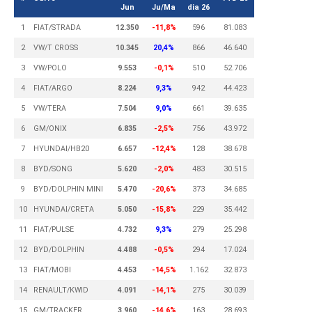
Jun
Ju/Ma
dia 26
1
FIAT/STRADA
12.350
-11,8%
596
81.083
2
VW/T CROSS
10.345
20,4%
866
46.640
3
VW/POLO
9.553
-0,1%
510
52.706
4
FIAT/ARGO
8.224
9,3%
942
44.423
5
VW/TERA
7.504
9,0%
661
39.635
6
GM/ONIX
6.835
-2,5%
756
43.972
7
HYUNDAI/HB20
6.657
-12,4%
128
38.678
8
BYD/SONG
5.620
-2,0%
483
30.515
9
BYD/DOLPHIN MINI
5.470
-20,6%
373
34.685
10
HYUNDAI/CRETA
5.050
-15,8%
229
35.442
11
FIAT/PULSE
4.732
9,3%
279
25.298
12
BYD/DOLPHIN
4.488
-0,5%
294
17.024
13
FIAT/MOBI
4.453
-14,5%
1.162
32.873
14
RENAULT/KWID
4.091
-14,1%
275
30.039
15
GM/TRACKER
3.960
-14,6%
163
28.693