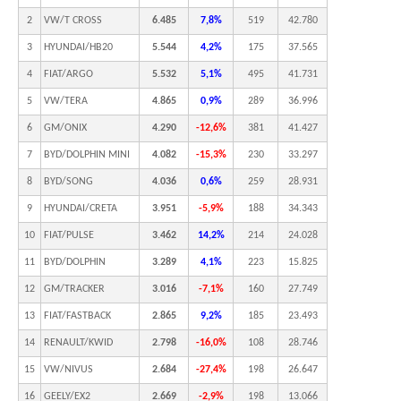
2
VW/T CROSS
6.485
7,8%
519
42.780
3
HYUNDAI/HB20
5.544
4,2%
175
37.565
4
FIAT/ARGO
5.532
5,1%
495
41.731
5
VW/TERA
4.865
0,9%
289
36.996
6
GM/ONIX
4.290
-12,6%
381
41.427
7
BYD/DOLPHIN MINI
4.082
-15,3%
230
33.297
8
BYD/SONG
4.036
0,6%
259
28.931
9
HYUNDAI/CRETA
3.951
-5,9%
188
34.343
10
FIAT/PULSE
3.462
14,2%
214
24.028
11
BYD/DOLPHIN
3.289
4,1%
223
15.825
12
GM/TRACKER
3.016
-7,1%
160
27.749
13
FIAT/FASTBACK
2.865
9,2%
185
23.493
14
RENAULT/KWID
2.798
-16,0%
108
28.746
15
VW/NIVUS
2.684
-27,4%
198
26.647
16
GEELY/EX2
2.669
-2,9%
198
13.066