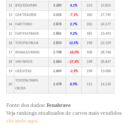
12
BYD/DOLPHIN
3.289
4,1%
223
15.825
13
GM/TRACKER
3.016
-7,1%
160
27.749
14
FIAT/TORO
2.878
2,7%
202
24.577
15
FIAT/FASTBACK
2.865
9,2%
185
23.493
16
TOYOTA/HILUX
2.850
12,5%
198
22.329
17
RENAULT/KWID
2.798
-16,0%
108
28.746
18
VW/NIVUS
2.684
-27,4%
198
26.647
19
GEELY/EX2
2.669
-2,9%
198
13.066
TOYOTA/YARIS
20
2.478
6,9%
151
14.216
CROSS
Fonte dos dados:
Fenabrave
Veja rankings atualizados de carros mais vendidos
clicando aqui
.