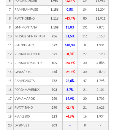
6
FORD/RANGER
1.967
-12,4%
134
15.989
7
RAM/RAMPAGE
1.188
0,5%
104
11.204
8
FIAT/FIORINO
1.118
-43,4%
80
11.911
9
GM/MONTANA
1.109
13,0%
131
7.875
10
MITSUBISHI/TRITON
936
51,5%
111
5.153
11
FIAT/DUCATO
572
140,3%
8
1.931
12
RENAULT/OROCH
521
-0,8%
27
5.120
13
RENAULT/MASTER
405
-24,1%
30
4.886
14
GWM/POER
376
-21,5%
30
2.873
15
RAM/DAKOTA
372
22,6%
47
1.798
16
FORD/MAVERICK
303
8,7%
21
2.101
17
VW/AMAROK
290
19,9%
20
1.703
18
FIAT/TITANO
290
-2,4%
21
2.626
19
KIA/K2500
223
-4,8%
16
1.934
20
DFSK/V21
203
-
8
-