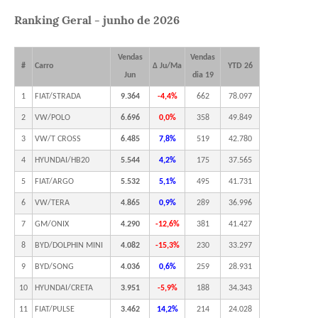
Ranking Geral - junho de 2026
Vendas
Vendas
#
Carro
Δ Ju/Ma
YTD 26
Jun
dia 19
1
FIAT/STRADA
9.364
-4,4%
662
78.097
2
VW/POLO
6.696
0,0%
358
49.849
3
VW/T CROSS
6.485
7,8%
519
42.780
4
HYUNDAI/HB20
5.544
4,2%
175
37.565
5
FIAT/ARGO
5.532
5,1%
495
41.731
6
VW/TERA
4.865
0,9%
289
36.996
7
GM/ONIX
4.290
-12,6%
381
41.427
8
BYD/DOLPHIN MINI
4.082
-15,3%
230
33.297
9
BYD/SONG
4.036
0,6%
259
28.931
10
HYUNDAI/CRETA
3.951
-5,9%
188
34.343
11
FIAT/PULSE
3.462
14,2%
214
24.028