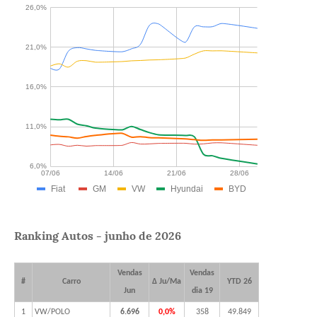
Ranking Autos - junho de 2026
Vendas
Vendas
#
Carro
Δ Ju/Ma
YTD 26
Jun
dia 19
1
VW/POLO
6.696
0,0%
358
49.849