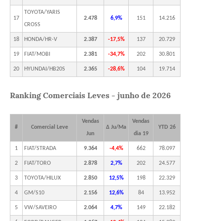
TOYOTA/YARIS
17
2.478
6,9%
151
14.216
CROSS
18
HONDA/HR-V
2.387
-17,5%
137
20.729
19
FIAT/MOBI
2.381
-34,7%
202
30.801
20
HYUNDAI/HB20S
2.365
-28,6%
104
19.714
Ranking Comerciais Leves - junho de 2026
Vendas
Vendas
#
Comercial Leve
Δ Ju/Ma
YTD 26
Jun
dia 19
1
FIAT/STRADA
9.364
-4,4%
662
78.097
2
FIAT/TORO
2.878
2,7%
202
24.577
3
TOYOTA/HILUX
2.850
12,5%
198
22.329
4
GM/S10
2.156
12,6%
84
13.952
5
VW/SAVEIRO
2.064
4,7%
149
22.182