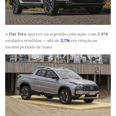
A
Fiat Toro
aparece na segunda colocação, com
2.878
unidades vendidas — alta de
2,7%
em relação ao
mesmo período de maio.