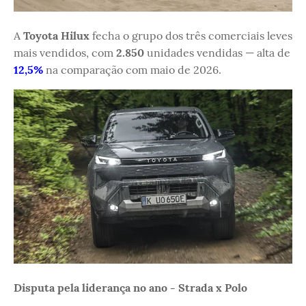
A
Toyota Hilux
fecha o grupo dos três comerciais leves
mais vendidos, com
2.850
unidades vendidas — alta de
12,5%
na comparação com maio de 2026.
Disputa pela liderança no ano - Strada x Polo