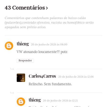
43 Comentários
Comentários que contenham palavras de baixo calão
(palavrões),conteúdo ofensivo, racista ou homofóbico serão
apagados sem prévio aviso.
thieng
20 de junho de 2026 às 08:00
VW atoxando loucamente!!! putz
Responder
Carlos4Carros
20 de junho de 2026 às 12:06
Relincho. Sem fundamento.
thieng
20 de junho de 2026 às 12:21