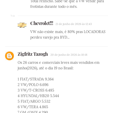
Total relincho. Sabe-se que a VW vende para
frotistas durante todo o mês.
Chevrolet!!!
21 de junho de 2026 às 12:43
VW não existe mais, é 80% pras LOCADORAS
perdeu varejo pra BYD...
Zigfritz Tazogh
20 de junho de 2026 às 10:18
Os 26 carros e comerciais leves mais vendidos em
junho(2026), até o dia 19 no Brasil:
1 FIAT/STRADA 9.364
2 VW/POLO 6.696
3 VW/T-CROSS 6.485
4 HYUNDAI/HB20 5.544
5 FIAT/ARGO 5.532
6 VW/TERA 4.865
7 GM/ONIX 4.290