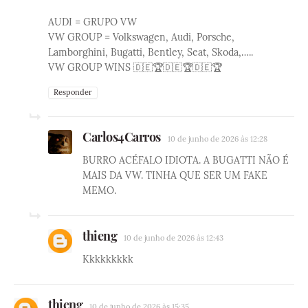
AUDI = GRUPO VW
VW GROUP = Volkswagen, Audi, Porsche,
Lamborghini, Bugatti, Bentley, Seat, Skoda,…..
VW GROUP WINS 🇩🇪🏆🇩🇪🏆🇩🇪🏆
Responder
Carlos4Carros
10 de junho de 2026 às 12:28
BURRO ACÉFALO IDIOTA. A BUGATTI NÃO É
MAIS DA VW. TINHA QUE SER UM FAKE
MEMO.
thieng
10 de junho de 2026 às 12:43
Kkkkkkkkk
thieng
10 de junho de 2026 às 15:35