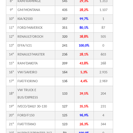
8º
RAM/RAMPAGE
545
29,3%
1.313
9º
GM/MONTANA
435
28,2%
1.107
10º
KIA/K2500
367
99,7%
1
11º
FORD/MAVERICK
351
80,1%
87
12º
RENAULT/OROCH
320
38,8%
505
13º
EFFA/V21
241
100,0%
0
14º
RENAULT/MASTER
236
28,1%
603
15º
RAM/DAKOTA
209
43,8%
268
16º
VW/SAVEIRO
164
5,3%
2.935
17º
FIAT/FIORINO
136
4,4%
2.969
VW TRUCK E
18º
133
39,5%
204
BUS/EXPRESS
19º
IVECO/DAILY 30-130
127
35,5%
231
20º
FORD/F150
125
96,9%
4
21º
FIAT/TITANO
123
26,3%
344