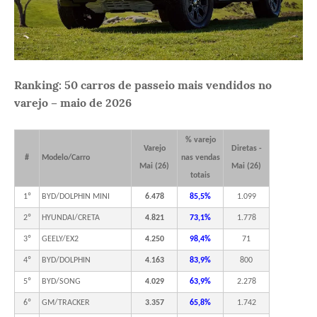
Ranking: 50 carros de passeio mais vendidos no
varejo – maio de 2026
% varejo
Varejo
Diretas -
#
Modelo/Carro
nas vendas
Mai (26)
Mai (26)
totais
1º
BYD/DOLPHIN MINI
6.478
85,5%
1.099
2º
HYUNDAI/CRETA
4.821
73,1%
1.778
3º
GEELY/EX2
4.250
98,4%
71
4º
BYD/DOLPHIN
4.163
83,9%
800
5º
BYD/SONG
4.029
63,9%
2.278
6º
GM/TRACKER
3.357
65,8%
1.742