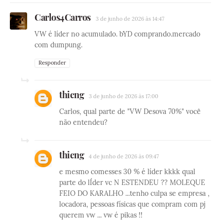
Carlos4Carros
3 de junho de 2026 às 14:47
VW é líder no acumulado. bYD comprando.mercado
com dumpung.
Responder
thieng
3 de junho de 2026 às 17:00
Carlos, qual parte de "VW Desova 70%" você
não entendeu?
thieng
4 de junho de 2026 às 09:47
e mesmo comesses 30 % é líder kkkk qual
parte do lÍder vc N ESTENDEU ?? MOLEQUE
FEIO DO KARALHO ...tenho culpa se empresa ,
locadora, pessoas físicas que compram com pj
querem vw ... vw é pikas !!