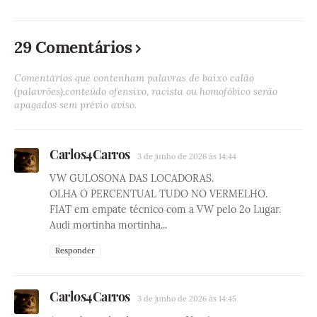
29 Comentários
Comentários que contenham palavras de baixo calão
(palavrões),conteúdo ofensivo, racista ou homofóbico serão
apagados sem prévio aviso.
Carlos4Carros
3 de junho de 2026 às 14:44
VW GULOSONA DAS LOCADORAS.
OLHA O PERCENTUAL TUDO NO VERMELHO.
FIAT em empate técnico com a VW pelo 2o Lugar.
Audi mortinha mortinha...
Responder
Carlos4Carros
3 de junho de 2026 às 14:45