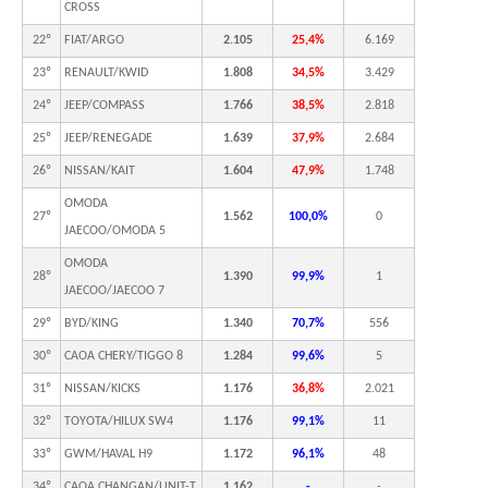
CROSS
22º
FIAT/ARGO
2.105
25,4%
6.169
23º
RENAULT/KWID
1.808
34,5%
3.429
24º
JEEP/COMPASS
1.766
38,5%
2.818
25º
JEEP/RENEGADE
1.639
37,9%
2.684
26º
NISSAN/KAIT
1.604
47,9%
1.748
OMODA
27º
1.562
100,0%
0
JAECOO/OMODA 5
OMODA
28º
1.390
99,9%
1
JAECOO/JAECOO 7
29º
BYD/KING
1.340
70,7%
556
30º
CAOA CHERY/TIGGO 8
1.284
99,6%
5
31º
NISSAN/KICKS
1.176
36,8%
2.021
32º
TOYOTA/HILUX SW4
1.176
99,1%
11
33º
GWM/HAVAL H9
1.172
96,1%
48
34º
CAOA CHANGAN/UNIT-T
1.162
-
-