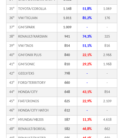
35º
TOYOTA/COROLLA
1.148
51,8%
1.069
36º
VW/TIGUAN
1.011
85,2%
176
37º
GM/SPARK
1.009
-
-
38º
RENAULT/KARDIAN
941
74,3%
325
39º
VW/TAOS
854
51,1%
816
40º
GM/ONIX PLUS
840
22,1%
2.966
41º
GM/SONIC
810
29,2%
1.968
42º
GEELY/EX5
798
-
-
43º
FORD/TERRITORY
660
-
-
44º
HONDA/CITY
648
43,1%
854
45º
FIAT/CRONOS
625
22,9%
2.109
46º
HONDA/CITY HATCH
612
-
-
47º
HYUNDAI/HB20S
587
11,3%
4.618
48º
RENAULT/BOREAL
582
46,8%
662