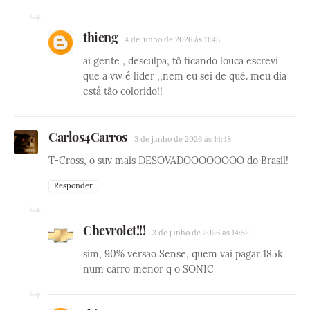
thieng
4 de junho de 2026 às 11:43
ai gente , desculpa, tô ficando louca escrevi
que a vw é líder ,,nem eu sei de quê. meu dia
está tão colorido!!
Carlos4Carros
3 de junho de 2026 às 14:48
T-Cross, o suv mais DESOVADOOOOOOOO do Brasil!
Responder
Chevrolet!!!
3 de junho de 2026 às 14:52
sim, 90% versao Sense, quem vai pagar 185k
num carro menor q o SONIC