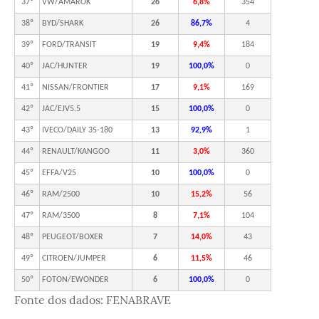
37º
VW/AMAROK
26
6,8%
354
38º
BYD/SHARK
26
86,7%
4
39º
FORD/TRANSIT
19
9,4%
184
40º
JAC/HUNTER
19
100,0%
0
41º
NISSAN/FRONTIER
17
9,1%
169
42º
JAC/EJV5.5
15
100,0%
0
43º
IVECO/DAILY 35-180
13
92,9%
1
44º
RENAULT/KANGOO
11
3,0%
360
45º
EFFA/V25
10
100,0%
0
46º
RAM/2500
10
15,2%
56
47º
RAM/3500
8
7,1%
104
48º
PEUGEOT/BOXER
7
14,0%
43
49º
CITROEN/JUMPER
6
11,5%
46
50º
FOTON/EWONDER
6
100,0%
0
Fonte dos dados: FENABRAVE