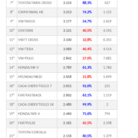
7º
TOYOTA/YARIS CROSS
3.214
88,3%
427
8º
GWM/HAVAL H6
3.213
74,2%
1.115
9º
VW/NIVUS
3.177
54,7%
2.629
10º
GM/ONIX
3.121
40,5%
4.592
11º
VW/T CROSS
3.100
32,8%
6.355
12º
VW/TERA
3.060
40,4%
4.514
13º
VW/POLO
2.842
27,0%
7.681
14º
HONDA/HR-V
2.789
61,3%
1.760
15º
HYUNDAI/HB20
2.658
31,8%
5.699
16º
CAOA CHERY/TIGGO 7
2.652
92,0%
231
17º
FIAT/FASTBACK
2.602
63,1%
1.519
18º
CAOA CHERY/TIGGO 5X
2.480
99,9%
2
19º
HONDA/WR-V
2.460
75,6%
794
20º
FIAT/PULSE
2.165
45,5%
2.598
TOYOTA/COROLLA
21º
2.116
60,5%
1.379