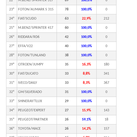
22º
M.BENZ/SPRINTER 317
89
100,0%
0
23º
FOTON/AUMARK S 315
78
100,0%
0
24º
FIAT/SCUDO
63
22,9%
212
25º
M.BENZ/SPRINTER 417
60
100,0%
0
26º
RIDDARA/RD6
42
100,0%
0
27º
EFFA/V22
40
100,0%
0
28º
FOTON/TUNLAND
38
100,0%
0
29º
CITROEN/JUMPY
35
16,3%
180
30º
FIAT/DUCATO
33
8,8%
341
31º
IVECO/DAILY
33
8,3%
367
32º
GM/SILVERADO
31
100,0%
0
33º
SHINERAY/TLUX
29
100,0%
0
34º
PEUGEOT/EXPERT
27
15,9%
143
35º
PEUGEOT/PARTNER
26
59,1%
18
36º
TOYOTA/HIACE
26
14,2%
157