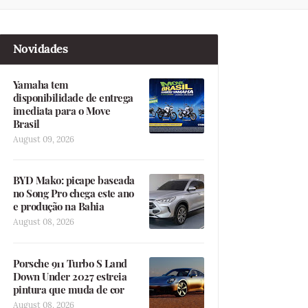
Novidades
Yamaha tem
disponibilidade de entrega
imediata para o Move
Brasil
August 09, 2026
BYD Mako: picape baseada
no Song Pro chega este ano
e produção na Bahia
August 08, 2026
Porsche 911 Turbo S Land
Down Under 2027 estreia
pintura que muda de cor
August 08, 2026