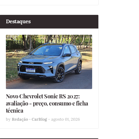
Destaques
Novo Chevrolet Sonic RS 2027:
avaliação - preço, consumo e ficha
técnica
by
Redação - CarBlog
-
agosto 01, 2026