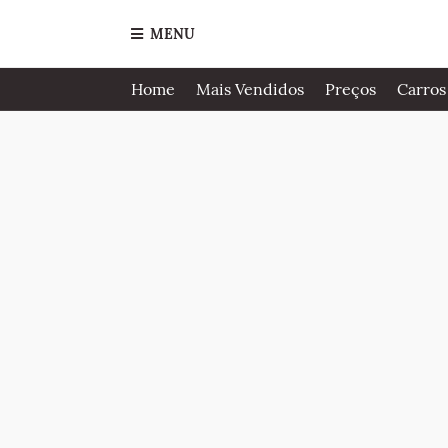
MENU
Home
Mais Vendidos
Preços
Carros