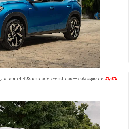
ição, com
4.498
unidades vendidas —
retração
de
21,6%