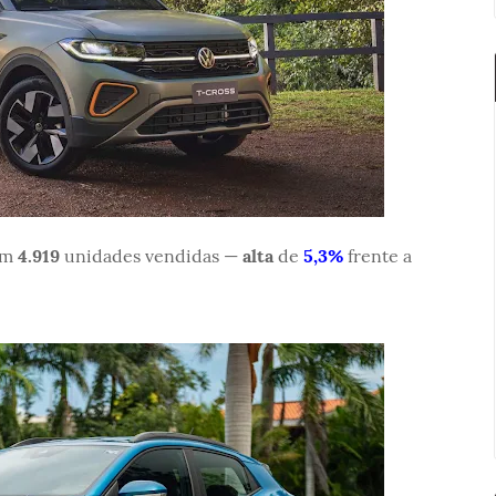
om
4.919
unidades vendidas —
alta
de
5,3%
frente a