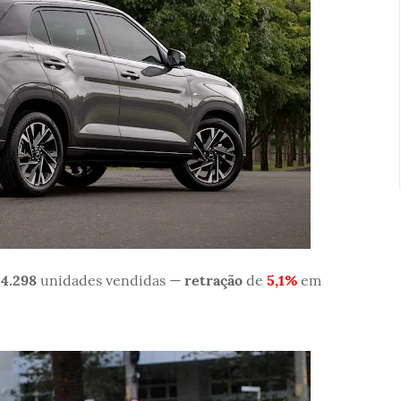
m
4.298
unidades vendidas —
retração
de
5,1%
em