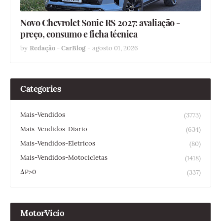
Novo Chevrolet Sonic RS 2027: avaliação -
preço, consumo e ficha técnica
by
Redação - CarBlog
-
agosto 01, 2026
Categories
Mais-Vendidos
(3773)
Mais-Vendidos-Diario
(634)
Mais-Vendidos-Eletricos
(80)
Mais-Vendidos-Motocicletas
(1418)
ΔP>0
(337)
MotorVicio