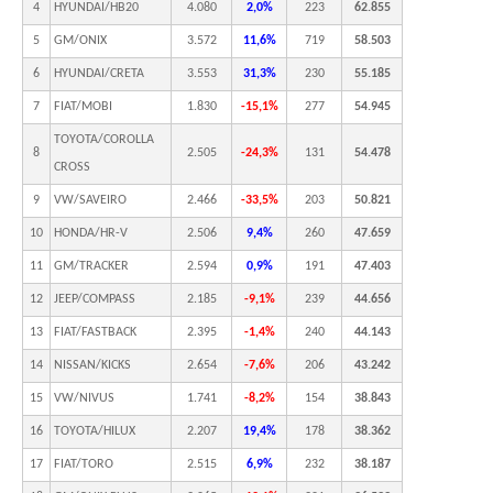
4
HYUNDAI/HB20
4.080
2,0%
223
62.855
5
GM/ONIX
3.572
11,6%
719
58.503
6
HYUNDAI/CRETA
3.553
31,3%
230
55.185
7
FIAT/MOBI
1.830
-15,1%
277
54.945
TOYOTA/COROLLA
8
2.505
-24,3%
131
54.478
CROSS
9
VW/SAVEIRO
2.466
-33,5%
203
50.821
10
HONDA/HR-V
2.506
9,4%
260
47.659
11
GM/TRACKER
2.594
0,9%
191
47.403
12
JEEP/COMPASS
2.185
-9,1%
239
44.656
13
FIAT/FASTBACK
2.395
-1,4%
240
44.143
14
NISSAN/KICKS
2.654
-7,6%
206
43.242
15
VW/NIVUS
1.741
-8,2%
154
38.843
16
TOYOTA/HILUX
2.207
19,4%
178
38.362
17
FIAT/TORO
2.515
6,9%
232
38.187