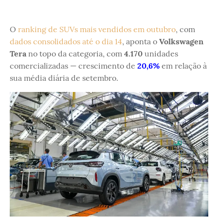
O
ranking de SUVs
mais vendidos em outubro
, com
dados consolidados até o dia 14
, aponta o
Volkswagen
Tera
no topo da categoria, com
4.170
unidades
comercializadas — crescimento de
20,6%
em relação à
sua média diária de setembro.