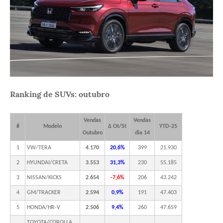
Ranking de SUVs: outubro
Vendas
Vendas
#
Modelo
Δ Ot/St
YTD-25
Outubro
dia 14
1
VW/TERA
4.170
20,6%
399
21.930
2
HYUNDAI/CRETA
3.553
31,3%
230
55.185
3
NISSAN/KICKS
2.654
-7,6%
206
43.242
4
GM/TRACKER
2.594
0,9%
191
47.403
5
HONDA/HR-V
2.506
9,4%
260
47.659
TOYOTA/COROLLA