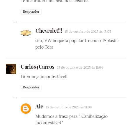
Tera abrindo uma distancia absurda!
Responder
Chevrolet!!!
15 de outubro de 2025 às 15:05
sim, VW boqueta popular trocou o T-plastic
pelo Tera
Carlos4Carros
15 de outubro de 2025 às 11:04
Liderança incontestável!
Responder
Ale
15 de outubro de 2025 às 11:09
Mudemos a frase para " Canibalização
incontestável "