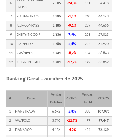
6
2.505
-24,3%
131
54.478
CROSS
7
FIAT/FASTBACK
2.395
-1,4%
240
44.143
8
JEEP/COMPASS
2.185
-9,1%
239
44.656
9
CHERY/TIGGO 7
1.836
7,9%
203
27.023
10
FIAT/PULSE
1.785
4,6%
202
34.920
11
VW/NIVUS
1.741
-8,2%
154
38.843
12
JEEP/RENEGADE
1.701
-17,7%
149
33.852
Ranking Geral - outubro de 2025
Vendas
Vendas
#
Carro
Δ Ot/St
YTD-25
dia 14
Outubro
1
FIAT/STRADA
6.672
5,8%
888
107.970
2
VW/POLO
3.740
-22,7%
477
97.447
3
FIAT/ARGO
4.128
-4,2%
404
78.139