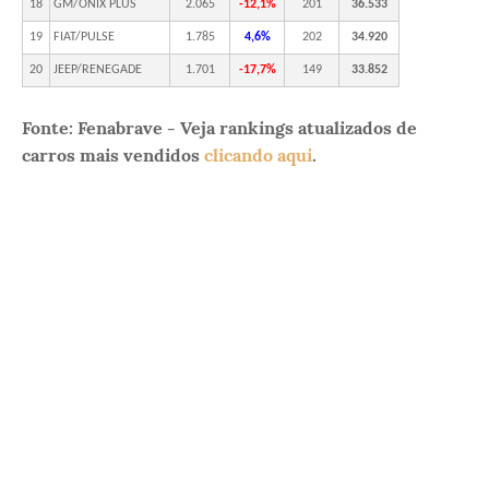
18
GM/ONIX PLUS
2.065
-12,1%
201
36.533
19
FIAT/PULSE
1.785
4,6%
202
34.920
20
JEEP/RENEGADE
1.701
-17,7%
149
33.852
Fonte: Fenabrave - Veja rankings atualizados de
carros mais vendidos
clicando aqui
.