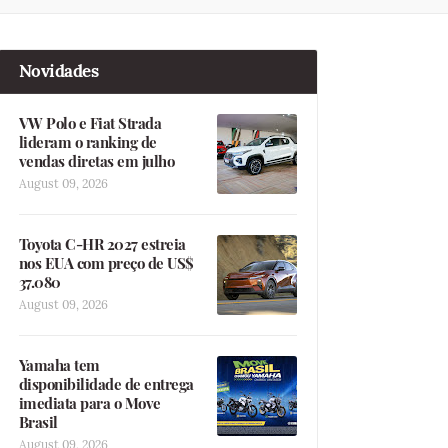
Novidades
VW Polo e Fiat Strada
lideram o ranking de
vendas diretas em julho
August 09, 2026
Toyota C-HR 2027 estreia
nos EUA com preço de US$
37.080
August 09, 2026
Yamaha tem
disponibilidade de entrega
imediata para o Move
Brasil
August 09, 2026