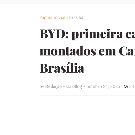
Página inicial
Brasília
BYD: primeira ca
montados em Cam
Brasília
by
Redação - CarBlog
-
outubro 24, 2025
3 