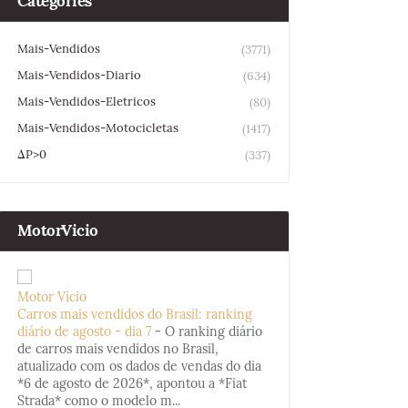
Categories
Mais-Vendidos
(3771)
Mais-Vendidos-Diario
(634)
Mais-Vendidos-Eletricos
(80)
Mais-Vendidos-Motocicletas
(1417)
ΔP>0
(337)
MotorVicio
Motor Vício
Carros mais vendidos do Brasil: ranking
diário de agosto - dia 7
-
O ranking diário
de carros mais vendidos no Brasil,
atualizado com os dados de vendas do dia
*6 de agosto de 2026*, apontou a *Fiat
Strada* como o modelo m...