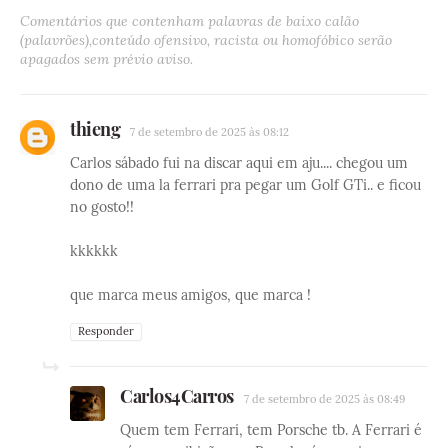
Comentários que contenham palavras de baixo calão
(palavrões),conteúdo ofensivo, racista ou homofóbico serão
apagados sem prévio aviso.
thieng
7 de setembro de 2025 às 08:12
Carlos sábado fui na discar aqui em aju.... chegou um
dono de uma la ferrari pra pegar um Golf GTi.. e ficou
no gosto!!
kkkkkk
que marca meus amigos, que marca !
Responder
Carlos4Carros
7 de setembro de 2025 às 08:49
Quem tem Ferrari, tem Porsche tb. A Ferrari é