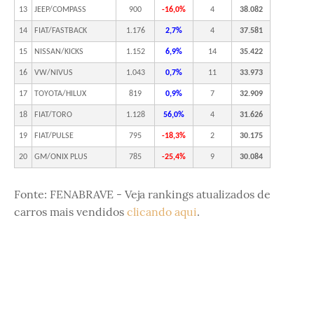
13
JEEP/COMPASS
900
-16,0%
4
38.082
14
FIAT/FASTBACK
1.176
2,7%
4
37.581
15
NISSAN/KICKS
1.152
6,9%
14
35.422
16
VW/NIVUS
1.043
0,7%
11
33.973
17
TOYOTA/HILUX
819
0,9%
7
32.909
18
FIAT/TORO
1.128
56,0%
4
31.626
19
FIAT/PULSE
795
-18,3%
2
30.175
20
GM/ONIX PLUS
785
-25,4%
9
30.084
Fonte: FENABRAVE - Veja rankings atualizados de
carros mais vendidos
clicando aqui
.