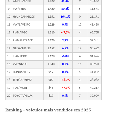
8
GM/TRACKER
1.520
35,3%
9
40.672
9
VW/TERA
1.420
50,3%
5
11.571
10
HYUNDAI/HB20S
1.351
164,1%
0
21.171
11
VW/SAVEIRO
1.229
0,9%
12
41.430
12
FIAT/ARGO
1.210
-47,3%
4
65.738
13
FIAT/FASTBACK
1.176
2,7%
4
37.581
14
NISSAN/KICKS
1.152
6,9%
14
35.422
15
FIAT/TORO
1.128
56,0%
4
31.626
16
VW/NIVUS
1.043
0,7%
11
33.973
17
HONDA/HR-V
919
0,4%
5
41.032
18
JEEP/COMPASS
900
-16,0%
4
38.082
19
FIAT/MOBI
843
-47,3%
5
49.217
20
TOYOTA/HILUX
819
0,9%
7
32.909
Ranking - veículos mais vendidos em 2025