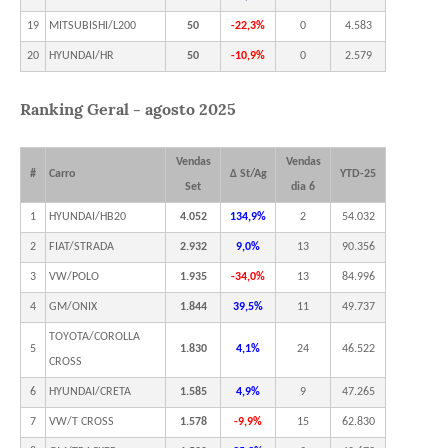
19
MITSUBISHI/L200
50
-22,3%
0
4.583
20
HYUNDAI/HR
50
-10,9%
0
2.579
Ranking Geral - agosto 2025
Vendas
Vendas
#
Carro
Δ St/Ag
YTD-25
Set
dia 6
1
HYUNDAI/HB20
4.052
134,9%
2
54.032
2
FIAT/STRADA
2.932
9,0%
13
90.356
3
VW/POLO
1.935
-34,0%
13
84.996
4
GM/ONIX
1.844
39,5%
11
49.737
TOYOTA/COROLLA
5
1.830
4,1%
24
46.522
CROSS
6
HYUNDAI/CRETA
1.585
4,9%
9
47.265
7
VW/T CROSS
1.578
-9,9%
15
62.830