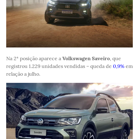
Na 2ª posição aparece a
Volkswagen Saveiro
, que
registrou 1.229 unidades vendidas – queda de
0,9%
em
relação a julho.