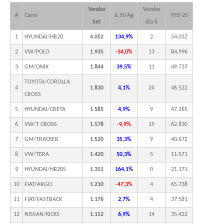
Vendas
Vendas
#
Carro
Δ St/Ag
YTD-25
Set
dia 6
1
HYUNDAI/HB20
4.052
134,9%
2
54.032
2
VW/POLO
1.935
-34,0%
13
84.996
3
GM/ONIX
1.844
39,5%
11
49.737
TOYOTA/COROLLA
4
1.830
4,1%
24
46.522
CROSS
5
HYUNDAI/CRETA
1.585
4,9%
9
47.265
6
VW/T CROSS
1.578
-9,9%
15
62.830
7
GM/TRACKER
1.520
35,3%
9
40.672
8
VW/TERA
1.420
50,3%
5
11.571
9
HYUNDAI/HB20S
1.351
164,1%
0
21.171
10
FIAT/ARGO
1.210
-47,3%
4
65.738
11
FIAT/FASTBACK
1.176
2,7%
4
37.581
12
NISSAN/KICKS
1.152
6,9%
14
35.422