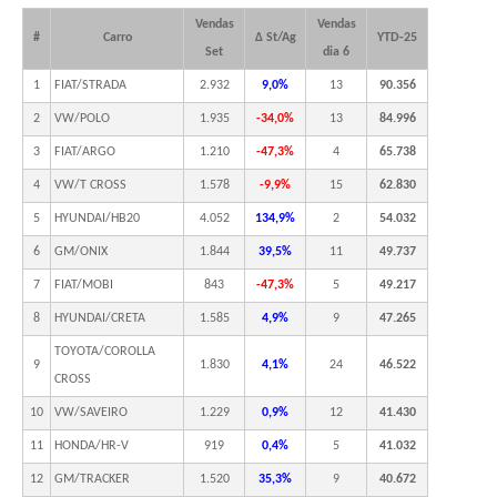
Vendas
Vendas
#
Carro
Δ St/Ag
YTD-25
Set
dia 6
1
FIAT/STRADA
2.932
9,0%
13
90.356
2
VW/POLO
1.935
-34,0%
13
84.996
3
FIAT/ARGO
1.210
-47,3%
4
65.738
4
VW/T CROSS
1.578
-9,9%
15
62.830
5
HYUNDAI/HB20
4.052
134,9%
2
54.032
6
GM/ONIX
1.844
39,5%
11
49.737
7
FIAT/MOBI
843
-47,3%
5
49.217
8
HYUNDAI/CRETA
1.585
4,9%
9
47.265
TOYOTA/COROLLA
9
1.830
4,1%
24
46.522
CROSS
10
VW/SAVEIRO
1.229
0,9%
12
41.430
11
HONDA/HR-V
919
0,4%
5
41.032
12
GM/TRACKER
1.520
35,3%
9
40.672