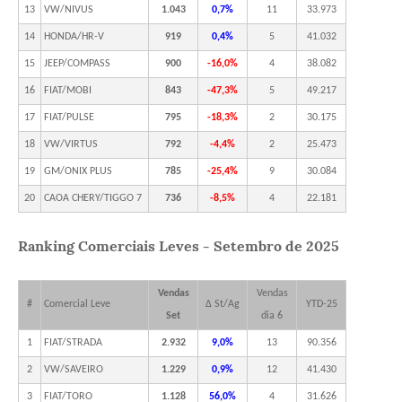
13
VW/NIVUS
1.043
0,7%
11
33.973
14
HONDA/HR-V
919
0,4%
5
41.032
15
JEEP/COMPASS
900
-16,0%
4
38.082
16
FIAT/MOBI
843
-47,3%
5
49.217
17
FIAT/PULSE
795
-18,3%
2
30.175
18
VW/VIRTUS
792
-4,4%
2
25.473
19
GM/ONIX PLUS
785
-25,4%
9
30.084
20
CAOA CHERY/TIGGO 7
736
-8,5%
4
22.181
Ranking Comerciais Leves - Setembro de 2025
Vendas
Vendas
#
Comercial Leve
Δ St/Ag
YTD-25
Set
dia 6
1
FIAT/STRADA
2.932
9,0%
13
90.356
2
VW/SAVEIRO
1.229
0,9%
12
41.430
3
FIAT/TORO
1.128
56,0%
4
31.626