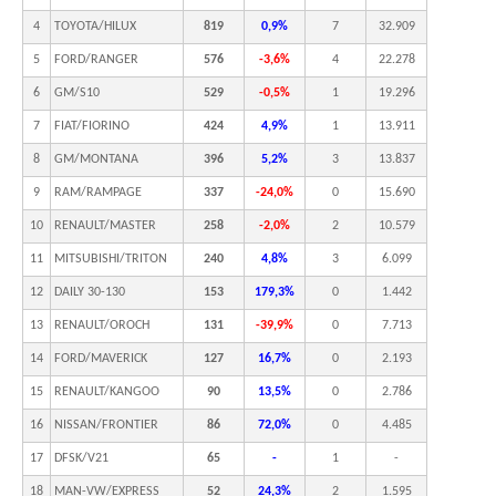
4
TOYOTA/HILUX
819
0,9%
7
32.909
5
FORD/RANGER
576
-3,6%
4
22.278
6
GM/S10
529
-0,5%
1
19.296
7
FIAT/FIORINO
424
4,9%
1
13.911
8
GM/MONTANA
396
5,2%
3
13.837
9
RAM/RAMPAGE
337
-24,0%
0
15.690
10
RENAULT/MASTER
258
-2,0%
2
10.579
11
MITSUBISHI/TRITON
240
4,8%
3
6.099
12
DAILY 30-130
153
179,3%
0
1.442
13
RENAULT/OROCH
131
-39,9%
0
7.713
14
FORD/MAVERICK
127
16,7%
0
2.193
15
RENAULT/KANGOO
90
13,5%
0
2.786
16
NISSAN/FRONTIER
86
72,0%
0
4.485
17
DFSK/V21
65
-
1
-
18
MAN-VW/EXPRESS
52
24,3%
2
1.595