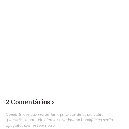
2 Comentários
Comentários que contenham palavras de baixo calão
(palavrões),conteúdo ofensivo, racista ou homofóbico serão
apagados sem prévio aviso.