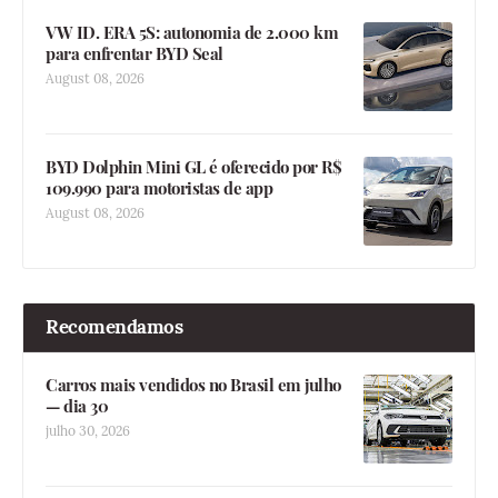
VW ID. ERA 5S: autonomia de 2.000 km
para enfrentar BYD Seal
August 08, 2026
BYD Dolphin Mini GL é oferecido por R$
109.990 para motoristas de app
August 08, 2026
Recomendamos
Carros mais vendidos no Brasil em julho
— dia 30
julho 30, 2026