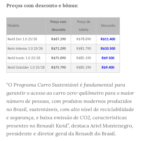
Preços com desconto e bônus:
Preço com
Preço de
Modelo
Desconto
desconto
tabela
Kwid Zen 1.0 25/26
R$67.290
R$78.690
R$11.400
Kwin Intense 1.0 25/26
R$71.290
R$81.790
R$10.500
Kwid Iconic 1.0 25/26
R$75.690
R$85.190
R$9.500
Kwid Outsider 1.0 25/26
R$75.790
R$85.190
R$9.400
O Programa Carro Sustentável é fundamental para
“
garantir o acesso ao carro zero-quilômetro para o maior
número de pessoas, com produtos modernos produzidos
no Brasil, sustentáveis, com alto nível de reciclabilidade
e segurança, e baixa emissão de CO2, características
presentes no Renault Kwid
”, destaca Ariel Montenegro,
presidente e diretor geral da Renault do Brasil.