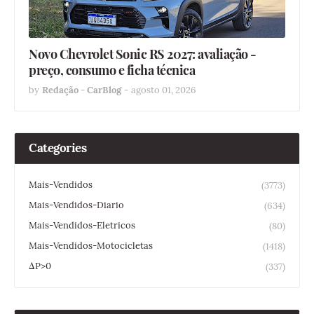
Novo Chevrolet Sonic RS 2027: avaliação -
preço, consumo e ficha técnica
by
Redação - CarBlog
-
agosto 01, 2026
Categories
Mais-Vendidos
(3773)
Mais-Vendidos-Diario
(634)
Mais-Vendidos-Eletricos
(80)
Mais-Vendidos-Motocicletas
(1418)
ΔP>0
(337)