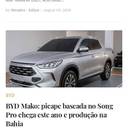
by
Mendes - Editor
-
August 09, 2026
BYD
BYD Mako: picape baseada no Song
Pro chega este ano e produção na
Bahia