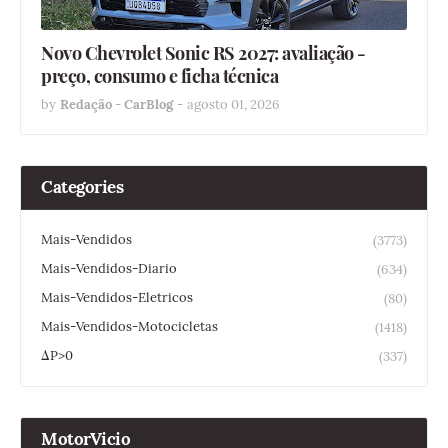
Novo Chevrolet Sonic RS 2027: avaliação -
preço, consumo e ficha técnica
by
Redação - CarBlog
-
agosto 01, 2026
Categories
Mais-Vendidos
(3773)
Mais-Vendidos-Diario
(634)
Mais-Vendidos-Eletricos
(80)
Mais-Vendidos-Motocicletas
(1418)
ΔP>0
(337)
MotorVicio