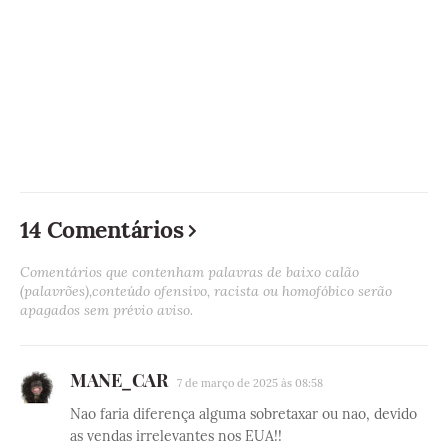
14 Comentários
Comentários que contenham palavras de baixo calão
(palavrões),conteúdo ofensivo, racista ou homofóbico serão
apagados sem prévio aviso.
MANE_CAR
7 de março de 2025 às 08:58
Nao faria diferença alguma sobretaxar ou nao, devido
as vendas irrelevantes nos EUA!!