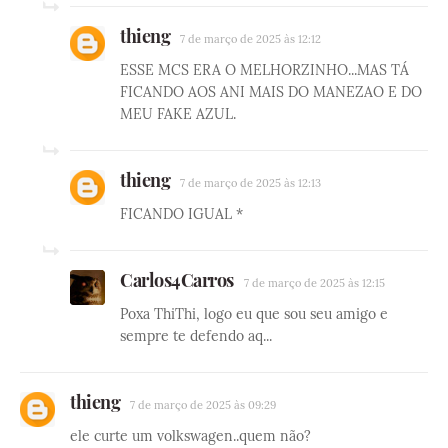
thieng
7 de março de 2025 às 12:12
ESSE MCS ERA O MELHORZINHO...MAS TÁ
FICANDO AOS ANI MAIS DO MANEZAO E DO
MEU FAKE AZUL.
thieng
7 de março de 2025 às 12:13
FICANDO IGUAL *
Carlos4Carros
7 de março de 2025 às 12:15
Poxa ThiThi, logo eu que sou seu amigo e
sempre te defendo aq...
thieng
7 de março de 2025 às 09:29
ele curte um volkswagen..quem não?