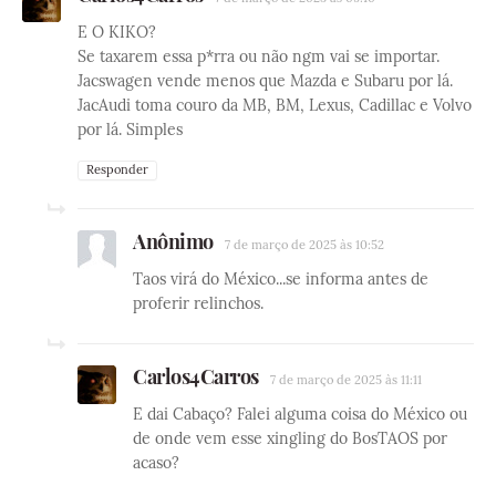
E O KIKO?
Se taxarem essa p*rra ou não ngm vai se importar.
Jacswagen vende menos que Mazda e Subaru por lá.
JacAudi toma couro da MB, BM, Lexus, Cadillac e Volvo
por lá. Simples
Responder
Anônimo
7 de março de 2025 às 10:52
Taos virá do México...se informa antes de
proferir relinchos.
Carlos4Carros
7 de março de 2025 às 11:11
E dai Cabaço? Falei alguma coisa do México ou
de onde vem esse xingling do BosTAOS por
acaso?