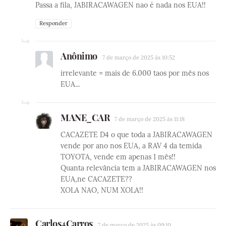
Passa a fila, JABIRACAWAGEN nao é nada nos EUA!!
Responder
Anônimo
7 de março de 2025 às 10:52
irrelevante = mais de 6.000 taos por mês nos
EUA...
MANE_CAR
7 de março de 2025 às 11:18
CACAZETE D4 o que toda a JABIRACAWAGEN
vende por ano nos EUA, a RAV 4 da temida
TOYOTA, vende em apenas 1 mês!!
Quanta relevância tem a JABIRACAWAGEN nos
EUA,ne CACAZETE??
XOLA NAO, NUM XOLA!!
Carlos4Carros
7 de março de 2025 às 09:10