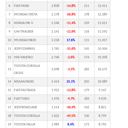
6
FIAT/MOBI
2.838
-14,8%
211
12.411
7
HYUNDAI/CRETA
2.178
-26,8%
178
12.289
8
HONDA/HR-V
2.546
-11,4%
239
11.611
9
GM/TRACKER
2.141
-11,6%
116
11.592
10
HYUNDAI/HB20
3.218
17,6%
115
11.457
11
JEEP/COMPASS
1.765
-31,6%
145
10.504
12
VW/SAVEIRO
2.746
-2,6%
174
10.358
TOYOTA/COROLLA
13
3.098
-3,5%
282
10.275
CROSS
14
NISSAN/KICKS
2.414
25,1%
205
10.089
15
FIAT/FASTBACK
1.952
-13,8%
179
9.147
16
FIAT/TORO
1.976
-9,7%
183
9.076
17
JEEP/RENEGADE
1.514
-30,4%
142
8.821
18
TOYOTA/COROLLA
1.622
-49,5%
130
8.799
19
TOYOTA/HILUX
1.989
8,4%
173
8.792