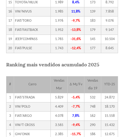
15
TOYOTA/HILUX
1.989
8,4%
173
8.792
16
VW/NIVUS
1.985
11,8%
139
7.858
17
FIAT/TORO
1.976
-9,7%
183
9.076
18
FIAT/FASTBACK
1.952
-13,8%
179
9.147
19
JEEP/COMPASS
1.765
-31,6%
145
10.504
20
FIAT/PULSE
1.743
-12,4%
177
8.645
Ranking mais vendidos acumulado 2025
Vendas
Vendas
#
Carro
Δ Mç/Fv
YTD-25
Mar
dia 19
1
FIAT/STRADA
5.829
-5,4%
532
24.872
2
VW/POLO
4.409
-7,7%
748
18.170
3
FIAT/ARGO
4.078
7,8%
162
15.558
4
VW/T CROSS
3.565
-9,4%
290
15.432
5
GM/ONIX
2.385
-15,7%
186
12.675