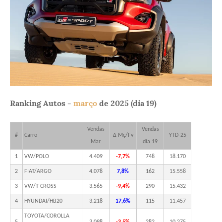
Ranking Autos -
março
de 2025 (dia 19)
Vendas
Vendas
#
Carro
Δ Mç/Fv
YTD-25
Mar
dia 19
1
VW/POLO
4.409
-7,7%
748
18.170
2
FIAT/ARGO
4.078
7,8%
162
15.558
3
VW/T CROSS
3.565
-9,4%
290
15.432
4
HYUNDAI/HB20
3.218
17,6%
115
11.457
TOYOTA/COROLLA