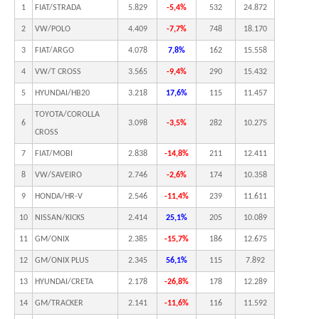
1
FIAT/STRADA
5.829
-5,4%
532
24.872
2
VW/POLO
4.409
-7,7%
748
18.170
3
FIAT/ARGO
4.078
7,8%
162
15.558
4
VW/T CROSS
3.565
-9,4%
290
15.432
5
HYUNDAI/HB20
3.218
17,6%
115
11.457
TOYOTA/COROLLA
6
3.098
-3,5%
282
10.275
CROSS
7
FIAT/MOBI
2.838
-14,8%
211
12.411
8
VW/SAVEIRO
2.746
-2,6%
174
10.358
9
HONDA/HR-V
2.546
-11,4%
239
11.611
10
NISSAN/KICKS
2.414
25,1%
205
10.089
11
GM/ONIX
2.385
-15,7%
186
12.675
12
GM/ONIX PLUS
2.345
56,1%
115
7.892
13
HYUNDAI/CRETA
2.178
-26,8%
178
12.289
14
GM/TRACKER
2.141
-11,6%
116
11.592