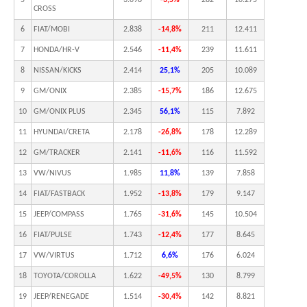
5
3.098
-3,5%
282
10.275
CROSS
6
FIAT/MOBI
2.838
-14,8%
211
12.411
7
HONDA/HR-V
2.546
-11,4%
239
11.611
8
NISSAN/KICKS
2.414
25,1%
205
10.089
9
GM/ONIX
2.385
-15,7%
186
12.675
10
GM/ONIX PLUS
2.345
56,1%
115
7.892
11
HYUNDAI/CRETA
2.178
-26,8%
178
12.289
12
GM/TRACKER
2.141
-11,6%
116
11.592
13
VW/NIVUS
1.985
11,8%
139
7.858
14
FIAT/FASTBACK
1.952
-13,8%
179
9.147
15
JEEP/COMPASS
1.765
-31,6%
145
10.504
16
FIAT/PULSE
1.743
-12,4%
177
8.645
17
VW/VIRTUS
1.712
6,6%
176
6.024
18
TOYOTA/COROLLA
1.622
-49,5%
130
8.799
19
JEEP/RENEGADE
1.514
-30,4%
142
8.821