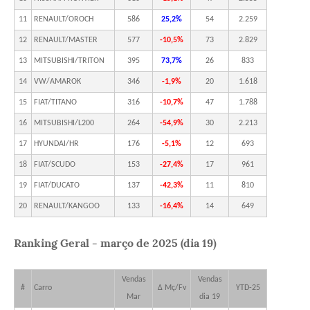
11
RENAULT/OROCH
586
25,2%
54
2.259
12
RENAULT/MASTER
577
-10,5%
73
2.829
13
MITSUBISHI/TRITON
395
73,7%
26
833
14
VW/AMAROK
346
-1,9%
20
1.618
15
FIAT/TITANO
316
-10,7%
47
1.788
16
MITSUBISHI/L200
264
-54,9%
30
2.213
17
HYUNDAI/HR
176
-5,1%
12
693
18
FIAT/SCUDO
153
-27,4%
17
961
19
FIAT/DUCATO
137
-42,3%
11
810
20
RENAULT/KANGOO
133
-16,4%
14
649
Ranking Geral - março de 2025 (dia 19)
Vendas
Vendas
#
Carro
Δ Mç/Fv
YTD-25
Mar
dia 19