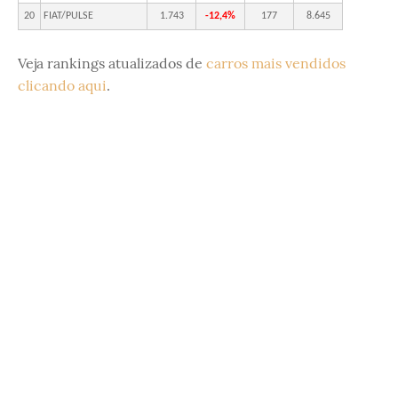
20
FIAT/PULSE
1.743
-12,4%
177
8.645
Veja rankings atualizados de
carros mais vendidos
clicando aqui
.