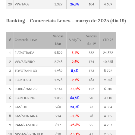
20
VW/TAOS
1.329
26,8%
104
4.689
Ranking - Comerciais Leves - março de 2025 (dia 19)
Vendas
Vendas
#
Comercial Leve
Δ Mç/Fv
YTD-25
Mar
dia 19
1
FIAT/STRADA
5.829
-5,4%
532
24.872
2
VW/SAVEIRO
2.746
-2,6%
174
10.358
3
TOYOTA/HILUX
1.989
8,4%
173
8.792
4
FIAT/TORO
1.976
-9,7%
183
9.076
5
FORD/RANGER
1.144
-15,2%
122
6.010
6
FIAT/FIORINO
1.053
64,6%
90
3.110
7
GM/S10
960
23,0%
73
4.334
8
GM/MONTANA
914
-0,5%
78
4.035
9
RAM/RAMPAGE
817
-26,6%
95
4.257
10
NISSAN/FRONTIER
610
-15,1%
47
2.555