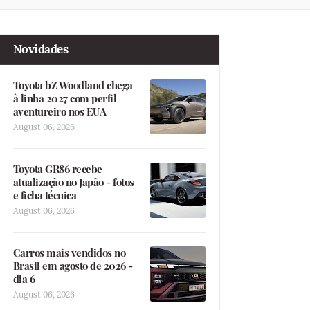
Novidades
Toyota bZ Woodland chega
à linha 2027 com perfil
aventureiro nos EUA
August 06, 2026
Toyota GR86 recebe
atualização no Japão - fotos
e ficha técnica
August 06, 2026
Carros mais vendidos no
Brasil em agosto de 2026 -
dia 6
August 06, 2026