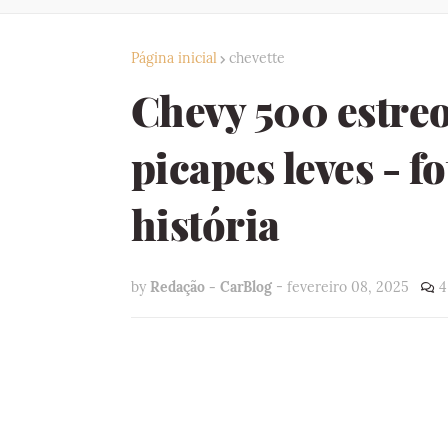
Página inicial
chevette
Chevy 500 estre
picapes leves - f
história
by
Redação - CarBlog
-
fevereiro 08, 2025
4