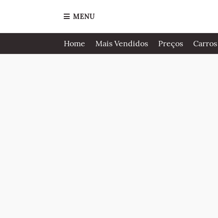
MENU
Home
Mais Vendidos
Preços
Carros