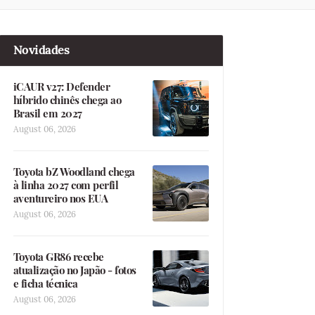
Novidades
iCAUR v27: Defender
híbrido chinês chega ao
Brasil em 2027
August 06, 2026
Toyota bZ Woodland chega
à linha 2027 com perfil
aventureiro nos EUA
August 06, 2026
Toyota GR86 recebe
atualização no Japão - fotos
e ficha técnica
August 06, 2026