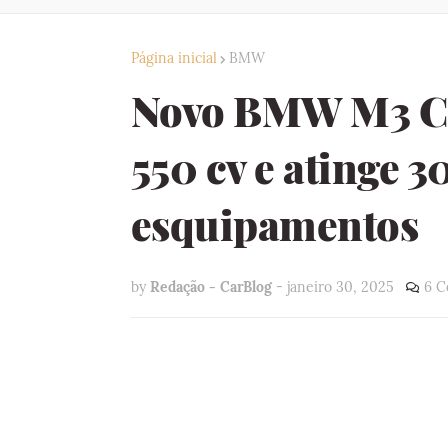
Página inicial
BMW
Novo BMW M3 CS
550 cv e atinge 3
esquipamentos
by
Redação - CarBlog
-
janeiro 30, 2025
6 C