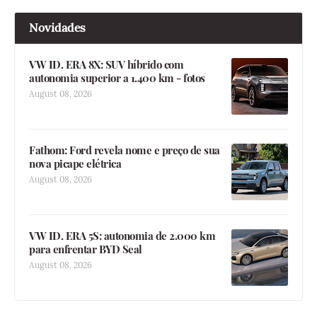
Novidades
VW ID. ERA 8X: SUV híbrido com
autonomia superior a 1.400 km - fotos
August 08, 2026
Fathom: Ford revela nome e preço de sua
nova picape elétrica
August 08, 2026
VW ID. ERA 5S: autonomia de 2.000 km
para enfrentar BYD Seal
August 08, 2026