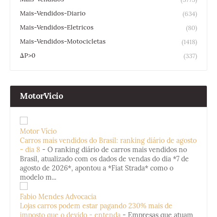
Mais-Vendidos-Diario
(634)
Mais-Vendidos-Eletricos
(80)
Mais-Vendidos-Motocicletas
(1418)
ΔP>0
(337)
MotorVicio
Motor Vício
Carros mais vendidos do Brasil: ranking diário de agosto
- dia 8
-
O ranking diário de carros mais vendidos no
Brasil, atualizado com os dados de vendas do dia *7 de
agosto de 2026*, apontou a *Fiat Strada* como o
modelo m...
Fabio Mendes Advocacia
Lojas carros podem estar pagando 230% mais de
imposto que o devido - entenda
-
Empresas que atuam