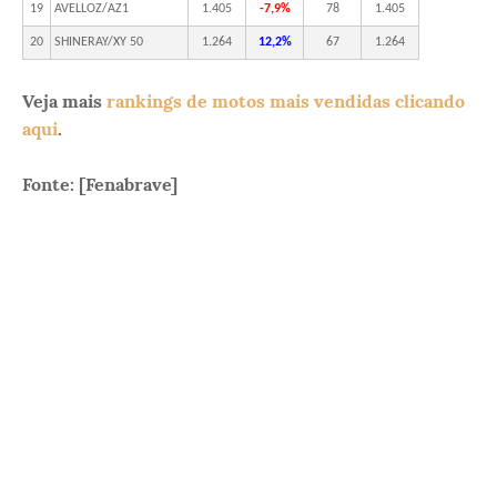
19
AVELLOZ/AZ1
1.405
-7,9%
78
1.405
20
SHINERAY/XY 50
1.264
12,2%
67
1.264
Veja mais
rankings de motos mais vendidas clicando
aqui
.
Fonte: [
Fenabrave
]