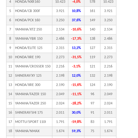
4
HONDA/NXR160
10.423
-4,0%
578
10.423
5
HONDA/CB 300F
3.921
10,8%
161
3.921
6
HONDA/PCX 160
3.250
37,6%
149
3.250
7
YAMAHA/XTZ 250
2.534
-10,6%
140
2.534
8
YAMAHA/YBR 150
2.486
-17,3%
138
2.486
9
HONDA/ELITE 125
2.315
13,2%
127
2.315
10
HONDA/XRE 190
2.273
-31,5%
119
2.273
11
YAMAHA/CROSSER 150
2.216
-3,1%
121
2.216
12
SHINERAY/XY 125
2.198
12,0%
132
2.198
13
HONDA/XRE 300
2.190
-15,6%
124
2.190
14
YAMAHA/FAZER 150
2.049
-11,1%
96
2.049
15
YAMAHA/FAZER 250
2.024
-28,2%
97
2.024
16
SHINERAY/SHI 175
2.011
30,0%
91
2.011
17
MOTTU/SPORT 110I
1.791
-59,8%
83
1.791
18
YAMAHA/NMAX
1.674
59,3%
75
1.674