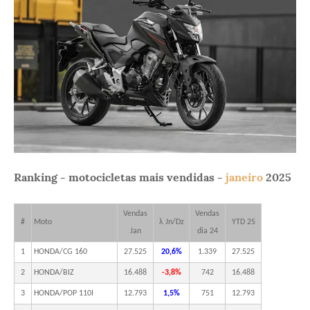
Ranking - motocicletas mais vendidas -
janeiro
2025
Vendas
Vendas
#
Moto
λ Jn/Dz
YTD 25
Jan
dia 24
1
HONDA/CG 160
27.525
20,6%
1.339
27.525
2
HONDA/BIZ
16.488
-3,8%
742
16.488
3
HONDA/POP 110I
12.793
1,5%
751
12.793