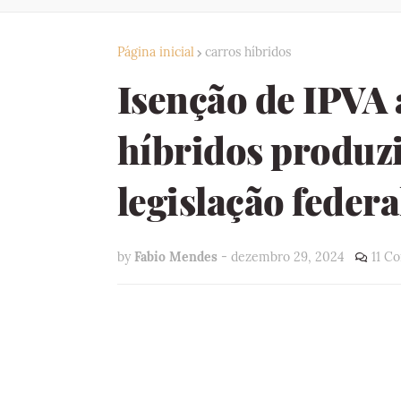
Página inicial
carros híbridos
Isenção de IPVA 
híbridos produz
legislação federa
by
Fabio Mendes
-
dezembro 29, 2024
11 C