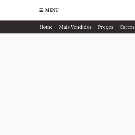
MENU
Home
Mais Vendidos
Preços
Carros