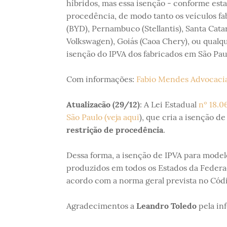
híbridos, mas essa isenção - conforme est
procedência, de modo tanto os veículos fa
(BYD), Pernambuco (Stellantis), Santa Cata
Volkswagen), Goiás (Caoa Chery), ou qual
isenção do IPVA dos fabricados em São Pau
Com informações:
Fabio Mendes Advocaci
Atualizacão (29/12)
: A Lei Estadual
nº 18.0
São Paulo (veja aqui
), que cria a isenção d
restrição de procedência
.
Dessa forma, a isenção de IPVA para modelo
produzidos em todos os Estados da Federa
acordo com a norma geral prevista no Códi
Agradecimentos a
Leandro Toledo
pela in