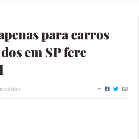
apenas para carros
idos em SP fere
l
omentários