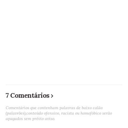
7 Comentários
Comentários que contenham palavras de baixo calão
(palavrões),conteúdo ofensivo, racista ou homofóbico serão
apagados sem prévio aviso.