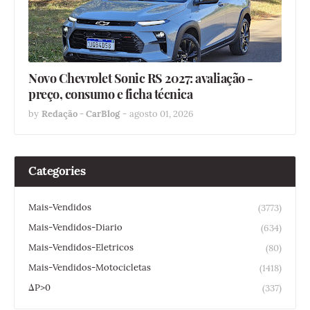
Novo Chevrolet Sonic RS 2027: avaliação -
preço, consumo e ficha técnica
by
Redação - CarBlog
-
agosto 01, 2026
Categories
Mais-Vendidos
(3773)
Mais-Vendidos-Diario
(634)
Mais-Vendidos-Eletricos
(80)
Mais-Vendidos-Motocicletas
(1418)
ΔP>0
(337)