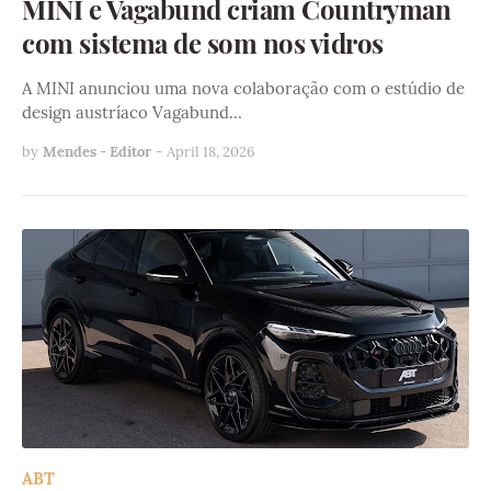
MINI e Vagabund criam Countryman
com sistema de som nos vidros
A MINI anunciou uma nova colaboração com o estúdio de
design austríaco Vagabund…
by
Mendes - Editor
-
April 18, 2026
ABT