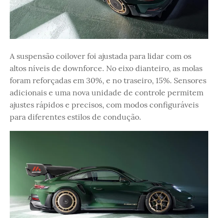
A suspensão coilover foi ajustada para lidar com os
altos níveis de downforce. No eixo dianteiro, as molas
foram reforçadas em 30%, e no traseiro, 15%. Sensores
adicionais e uma nova unidade de controle permitem
ajustes rápidos e precisos, com modos configuráveis
para diferentes estilos de condução.