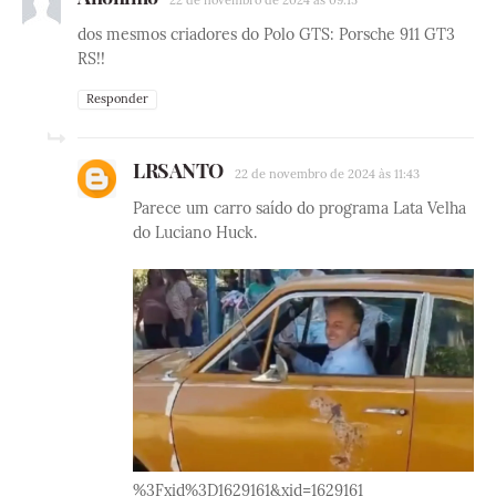
dos mesmos criadores do Polo GTS: Porsche 911 GT3
RS!!
Responder
LRSANTO
22 de novembro de 2024 às 11:43
Parece um carro saído do programa Lata Velha
do Luciano Huck.
%3Fxid%3D1629161&xid=1629161