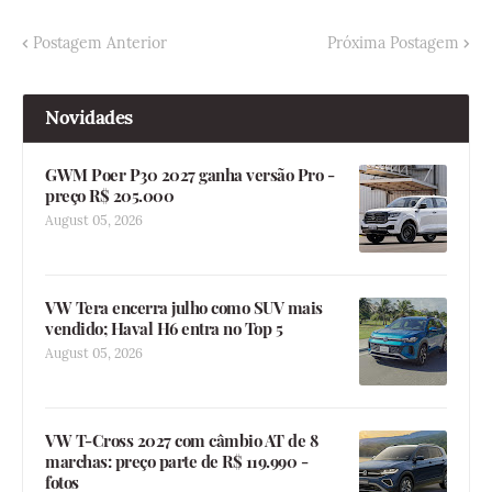
Postagem Anterior
Próxima Postagem
Novidades
GWM Poer P30 2027 ganha versão Pro -
preço R$ 205.000
August 05, 2026
VW Tera encerra julho como SUV mais
vendido; Haval H6 entra no Top 5
August 05, 2026
VW T-Cross 2027 com câmbio AT de 8
marchas: preço parte de R$ 119.990 -
fotos