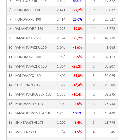
5
MOTTU/SPORT 110I
3.604
63,0%
0
49.892
6
HONDA/CB 300F
2.441
-27,2%
9
53.037
7
HONDA/XRE 190
2.414
25,6%
8
28.327
8
YAMAHA/YBR 150
2.295
-19,0%
11
45.772
9
YAMAHA/XTZ 250
2.194
-23,2%
8
42.299
10
YAMAHA/FAZER 250
2.048
-1,6%
4
41.665
11
HONDA/XRE 300
1.936
-3,5%
2
39.113
12
YAMAHA/FAZER 150
1.864
-25,2%
5
38.207
13
HONDA/PCX 160
1.800
-31,0%
5
50.095
14
SHINERAY/XY 125
1.599
-16,4%
2
25.300
15
YAMAHA/CROSSER 150
1.553
-16,4%
2
32.295
16
HONDA/ELITE 125
1.440
-2,5%
3
23.933
17
YAMAHA/YS150 FAZER
1.265
10,3%
3
18.433
18
SHINERAY/SHI 175
1.200
-8,4%
3
13.794
19
AVELLOZ/AZ1
1.164
-1,5%
4
15.545