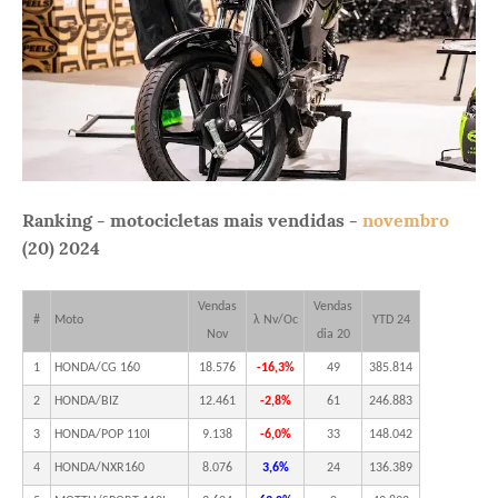
Ranking - motocicletas mais vendidas -
novembro
(20
) 2024
Vendas
Vendas
#
Moto
λ Nv/Oc
YTD 24
Nov
dia 20
1
HONDA/CG 160
18.576
-16,3%
49
385.814
2
HONDA/BIZ
12.461
-2,8%
61
246.883
3
HONDA/POP 110I
9.138
-6,0%
33
148.042
4
HONDA/NXR160
8.076
3,6%
24
136.389