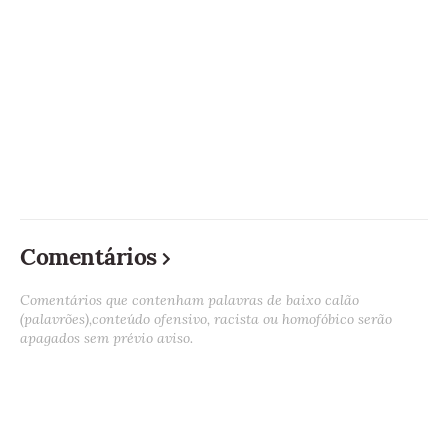
Comentários
Comentários que contenham palavras de baixo calão
(palavrões),conteúdo ofensivo, racista ou homofóbico serão
apagados sem prévio aviso.