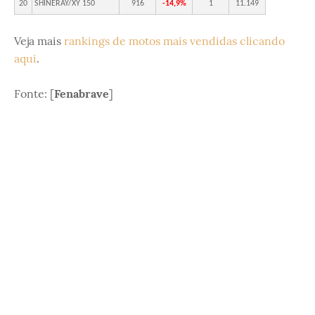
20
SHINERAY/XY 150
916
-14,9%
1
11.149
Veja mais
rankings de motos mais vendidas clicando
aqui
.
Fonte: [
Fenabrave
]