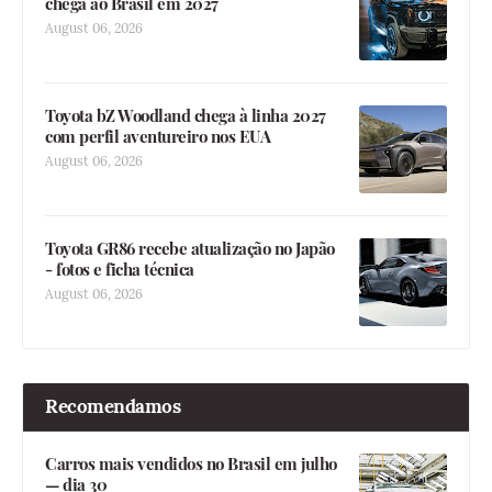
chega ao Brasil em 2027
August 06, 2026
Toyota bZ Woodland chega à linha 2027
com perfil aventureiro nos EUA
August 06, 2026
Toyota GR86 recebe atualização no Japão
- fotos e ficha técnica
August 06, 2026
Recomendamos
Carros mais vendidos no Brasil em julho
— dia 30