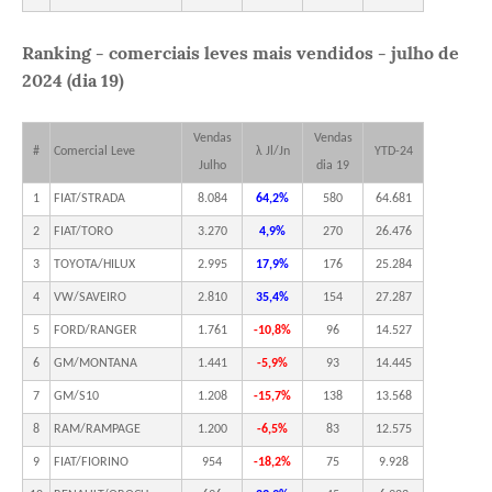
Ranking - comerciais leves mais vendidos - julho de
2024 (dia 19)
Vendas
Vendas
#
Comercial Leve
λ Jl/Jn
YTD-24
Julho
dia 19
1
FIAT/STRADA
8.084
64,2%
580
64.681
2
FIAT/TORO
3.270
4,9%
270
26.476
3
TOYOTA/HILUX
2.995
17,9%
176
25.284
4
VW/SAVEIRO
2.810
35,4%
154
27.287
5
FORD/RANGER
1.761
-10,8%
96
14.527
6
GM/MONTANA
1.441
-5,9%
93
14.445
7
GM/S10
1.208
-15,7%
138
13.568
8
RAM/RAMPAGE
1.200
-6,5%
83
12.575
9
FIAT/FIORINO
954
-18,2%
75
9.928