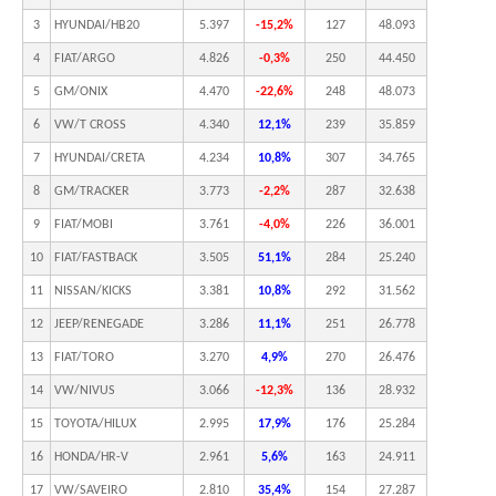
3
HYUNDAI/HB20
5.397
-15,2%
127
48.093
4
FIAT/ARGO
4.826
-0,3%
250
44.450
5
GM/ONIX
4.470
-22,6%
248
48.073
6
VW/T CROSS
4.340
12,1%
239
35.859
7
HYUNDAI/CRETA
4.234
10,8%
307
34.765
8
GM/TRACKER
3.773
-2,2%
287
32.638
9
FIAT/MOBI
3.761
-4,0%
226
36.001
10
FIAT/FASTBACK
3.505
51,1%
284
25.240
11
NISSAN/KICKS
3.381
10,8%
292
31.562
12
JEEP/RENEGADE
3.286
11,1%
251
26.778
13
FIAT/TORO
3.270
4,9%
270
26.476
14
VW/NIVUS
3.066
-12,3%
136
28.932
15
TOYOTA/HILUX
2.995
17,9%
176
25.284
16
HONDA/HR-V
2.961
5,6%
163
24.911
17
VW/SAVEIRO
2.810
35,4%
154
27.287