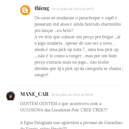
thieng
20 de julho de 2024 às 09:55
Os caras só mudaram o parachoque e capô e
passaram mil anos e ainda fazendo charminho
pra lançar ...eu hein?
A vw tem que colocar um preço pra brigar ...aí
o jogo mudaria , apesar de nao ser a nova ,
ainda é uma pick up nota 7 , uma boa pick up
....não é 1o como a ranger , mas por um bom
preço entraria mais no jogo... não tenho
dúvidas que hj a pick up da categoria se chama ;
ranger!
MANE_CAR
20 de julho de 2024 às 09:29
GENTEM GENTEM o que aconteceu com a
GULOSONA das Locadoras Pole CREK CREK??
A Egua Paraguaia nao aguentou a pressao do Garanhao
do Varejo, vulga Strada??