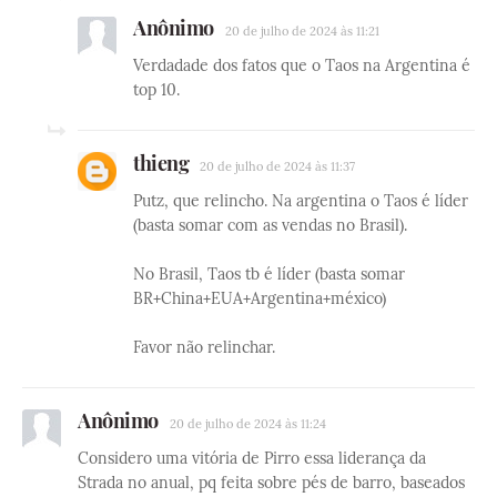
Anônimo
20 de julho de 2024 às 11:21
Verdadade dos fatos que o Taos na Argentina é
top 10.
thieng
20 de julho de 2024 às 11:37
Putz, que relincho. Na argentina o Taos é líder
(basta somar com as vendas no Brasil).
No Brasil, Taos tb é líder (basta somar
BR+China+EUA+Argentina+méxico)
Favor não relinchar.
Anônimo
20 de julho de 2024 às 11:24
Considero uma vitória de Pirro essa liderança da
Strada no anual, pq feita sobre pés de barro, baseados