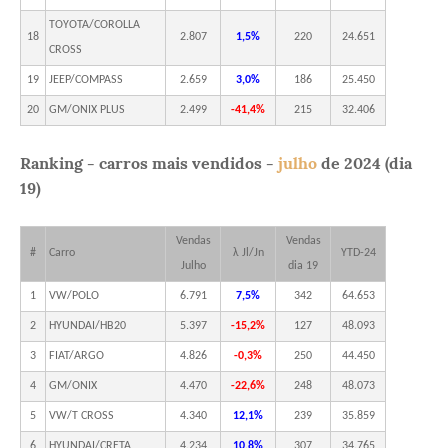
TOYOTA/COROLLA
18
2.807
1,5%
220
24.651
CROSS
19
JEEP/COMPASS
2.659
3,0%
186
25.450
20
GM/ONIX PLUS
2.499
-41,4%
215
32.406
Ranking - carros mais vendidos -
julho
de 2024 (dia
19)
Vendas
Vendas
#
Carro
λ Jl/Jn
YTD-24
Julho
dia 19
1
VW/POLO
6.791
7,5%
342
64.653
2
HYUNDAI/HB20
5.397
-15,2%
127
48.093
3
FIAT/ARGO
4.826
-0,3%
250
44.450
4
GM/ONIX
4.470
-22,6%
248
48.073
5
VW/T CROSS
4.340
12,1%
239
35.859
6
HYUNDAI/CRETA
4.234
10,8%
307
34.765