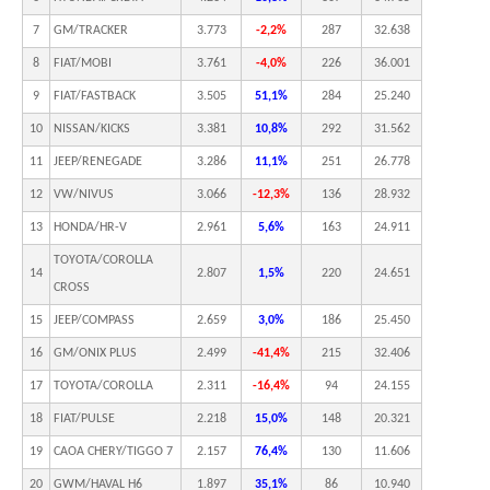
7
GM/TRACKER
3.773
-2,2%
287
32.638
8
FIAT/MOBI
3.761
-4,0%
226
36.001
9
FIAT/FASTBACK
3.505
51,1%
284
25.240
10
NISSAN/KICKS
3.381
10,8%
292
31.562
11
JEEP/RENEGADE
3.286
11,1%
251
26.778
12
VW/NIVUS
3.066
-12,3%
136
28.932
13
HONDA/HR-V
2.961
5,6%
163
24.911
TOYOTA/COROLLA
14
2.807
1,5%
220
24.651
CROSS
15
JEEP/COMPASS
2.659
3,0%
186
25.450
16
GM/ONIX PLUS
2.499
-41,4%
215
32.406
17
TOYOTA/COROLLA
2.311
-16,4%
94
24.155
18
FIAT/PULSE
2.218
15,0%
148
20.321
19
CAOA CHERY/TIGGO 7
2.157
76,4%
130
11.606
20
GWM/HAVAL H6
1.897
35,1%
86
10.940