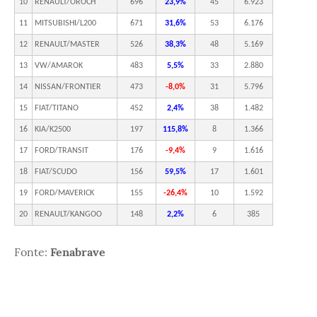
10
RENAULT/OROCH
696
23,9%
45
6.923
11
MITSUBISHI/L200
671
31,6%
53
6.176
12
RENAULT/MASTER
526
38,3%
48
5.169
13
VW/AMAROK
483
5,5%
33
2.880
14
NISSAN/FRONTIER
473
-8,0%
31
5.796
15
FIAT/TITANO
452
2,4%
38
1.482
16
KIA/K2500
197
115,8%
8
1.366
17
FORD/TRANSIT
176
-9,4%
9
1.616
18
FIAT/SCUDO
156
59,5%
17
1.601
19
FORD/MAVERICK
155
-26,4%
10
1.592
20
RENAULT/KANGOO
148
2,2%
6
385
Fonte:
Fenabrave