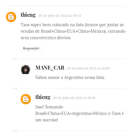
thieng
20 de julho de 2024 às 09:53
Taos super bem colocado na lista (temos que juntar as
vendas de Brasil+China+EUA+China+México), currando
seus concorrentes diretos.
Responder
MANE_CAR
20 de julho de 2024 às 10:09
Faltou somar a Argentina nessa lista.
thieng
20 de julho de 2024 às 10:10
Isso! Somando
Brasil+China+EUA+Argentina+México o Taos é
um sucesso!