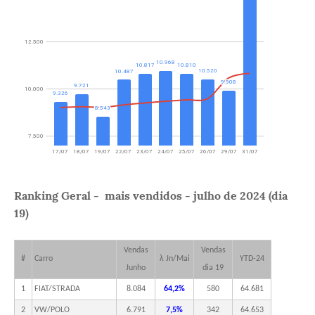
Ranking Geral - mais vendidos - julho de 2024 (dia
19)
Vendas
Vendas
#
Carro
λ Jn/Mai
YTD-24
Junho
dia 19
1
FIAT/STRADA
8.084
64,2%
580
64.681
2
VW/POLO
6.791
7,5%
342
64.653